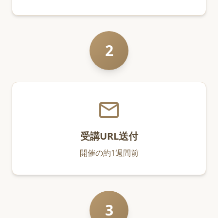
2
mail_outline
受講URL送付
開催の約1週間前
3