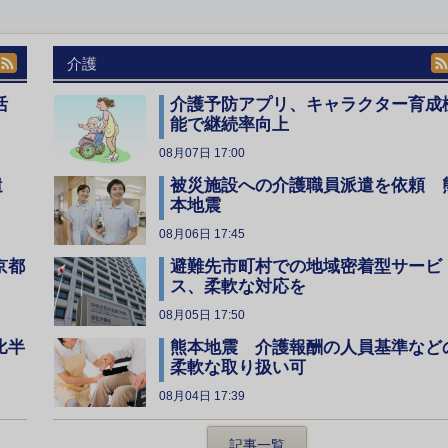
介護
活
介護予防アプリ、キャラクター育成
能で継続率向上
08月07日 17:00
遣
被災施設への介護職員派遣を依頼 
本地震
08月06日 17:45
京都
避難先市町村での地域密着型サービ
ス、柔軟な対応を
08月05日 17:50
比半
熊本地震 介護報酬の人員基準など
柔軟な取り扱い可
08月04日 17:39
記事一覧