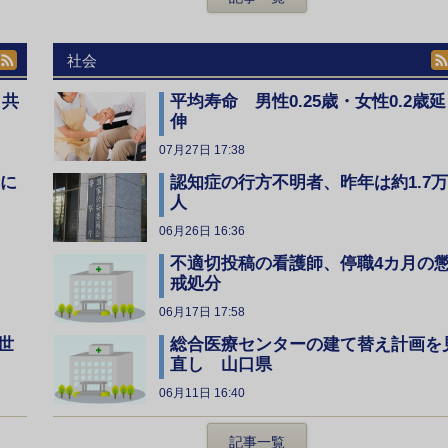
社会
、共
平均寿命 男性0.25歳・女性0.2歳延
伸
07月27日 17:38
全に
認知症の行方不明者、昨年は約1.7万
人
06月26日 16:36
不適切投稿の看護師、停職4カ月の
戒処分
06月17日 17:58
総合医療センターの建て替え計画を
世
直し 山口県
06月11日 16:40
記事一覧