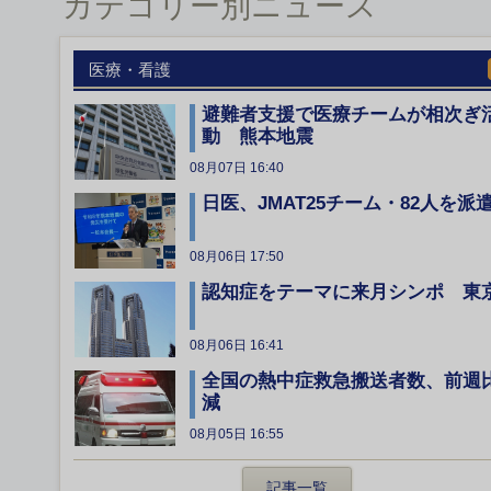
カテゴリー別ニュース
医療・看護
避難者支援で医療チームが相次ぎ
動 熊本地震
08月07日 16:40
日医、JMAT25チーム・82人を派
08月06日 17:50
認知症をテーマに来月シンポ 東
08月06日 16:41
全国の熱中症救急搬送者数、前週
減
08月05日 16:55
記事一覧