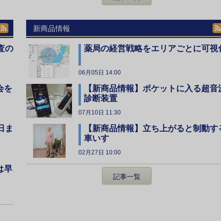
新商品情報
査の
薬局の経営戦略をエリアごとに可視
06月05日 14:00
会を
【新商品情報】ポケットに入る超音
診断装置
07月10日 11:30
日ま
【新商品情報】立ち上がると制動す
車いす
02月27日 10:00
は早
記事一覧