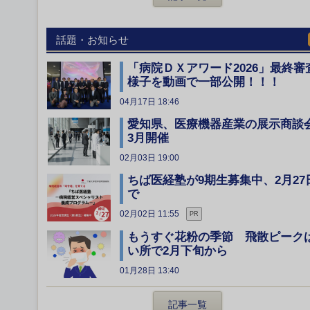
話題・お知らせ
「病院ＤＸアワード2026」最終審
様子を動画で一部公開！！！
04月17日 18:46
愛知県、医療機器産業の展示商談
3月開催
02月03日 19:00
ちば医経塾が9期生募集中、2月27
で
02月02日 11:55
PR
もうすぐ花粉の季節 飛散ピーク
い所で2月下旬から
01月28日 13:40
記事一覧