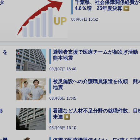
タ
千葉県、社会保障関係経費が
4.6％増 25年度決算
08月07日 16:52
」を
避難者支援で医療チームが相次ぎ活
熊本地震
08月07日 16:40
被災施設への介護職員派遣を依頼 熊
地震
08月06日 17:45
都
看護など人材不足分野の就職件数、目
未達
08月06日 16:10