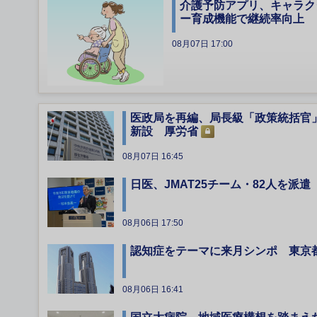
介護予防アプリ、キャラク
ー育成機能で継続率向上
08月07日 17:00
医政局を再編、局長級「政策統括官
新設 厚労省
08月07日 16:45
日医、JMAT25チーム・82人を派遣
08月06日 17:50
認知症をテーマに来月シンポ 東京
08月06日 16:41