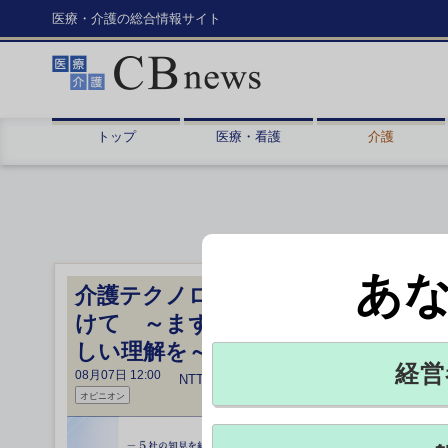
医療・介護の総合情報サイト
トップ
医療・看護
介護
あ
介護テクノロジーの導入・活用に向
けて ～まずは経営・管理者層が正
しい理解を～ 介護経営論考（2）
経営
08月07日 12:00
NTTデータ経営研究所編vol.1
オピニオン