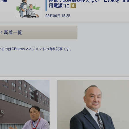
た機
停電で医療機器使えない EV車を“非
用電源”に
08月06日 15:25
新着一覧
いるのはCBnewsマネジメントの有料記事です。