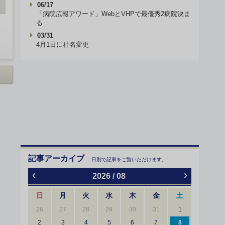
06/17
「病院広報アワード」WebとVHPで最優秀2病院決ま
る
03/31
4月1日に社名変更
記事アーカイブ
日別で記事をご覧いただけます。
‹
›
2026 / 08
日
月
火
水
木
金
土
26
27
28
29
30
31
1
2
3
4
5
6
7
8