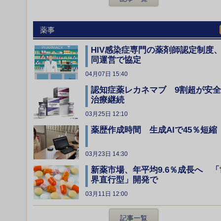
薬事
HIV感染症専門の薬剤師認定制度
同運営で協定
04月07日 15:40
認知症薬レカネマブ 9割超が安
治療継続
03月25日 12:10
薬歴作成時間 生成AIで45％短縮
03月23日 14:30
新薬市場、年平均9.6％成長へ 「
界直行型」開発で
03月11日 12:00
記事一覧