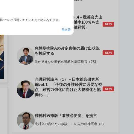
介護経営のデザインVol.4－敬英会光山
用について同意いただいたものとみなします。
誠理事長 「驚異の稼働率100％を支
NEW
える『顧客目線』の老健経営」
無回答
急性期病院Aの改定直後の届け出状況
NEW
を検証する
先が見えない時代の戦略的病院経営（273）
介護経営論考（1）－日本総合研究所
編vol.1 「今後の介護経営に必要な視
NEW
点―経営力強化に向けた大規模化と協
働化―」
精神科医療版「看護必要度」を提言
北村立の言いたい放談 この先の精神医療（5）