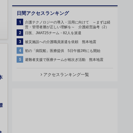
日間アクセスランキング
1
介護テクノロジーの導入・活用に向けて ～まずは経
営・管理者層が正しい理解を～ 介護経営論考（2）
2
日医、JMAT25チーム・82人を派遣
3
被災施設への介護職員派遣を依頼 熊本地震
動
4
初の「病院船」医療提供 5日午後2時にも開始
5
避難者支援で医療チームが相次ぎ活動 熊本地震
アクセスランキング一覧
本
標