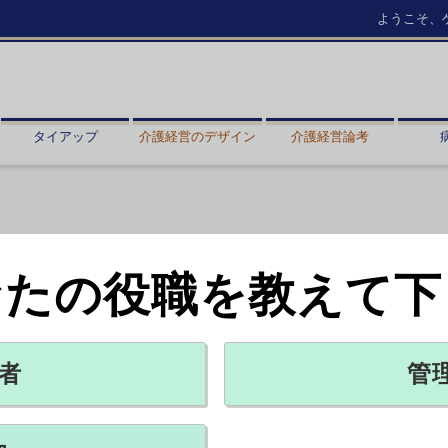
ようこそ、
タイアップ
介護経営のデザイン
介護経営論考
なたの役職を教えて下
在宅介護事業は使命 アースサポー
ト・森山社長
介護経営のデザインVol.5
者
管
08月07日 16:10
オピニオン