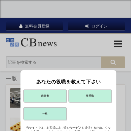
無料会員登録
ログイン
一覧
あなたの役職を教えて下さい
養成所の相次ぐ廃止「非常事態と受け
経営者
管理職
止めて」
2026年07月27日 15:21
一般
高額薬開発の財源 診療報酬とは別途
確保を
2026年07月27日 13:20
当サイトでは、お客様により良いサービスを提供するため、クッ