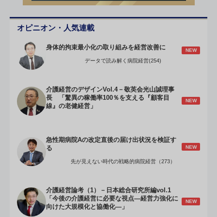
オピニオン・人気連載
身体的拘束最小化の取り組みを経営改善に
NEW
データで読み解く病院経営(254)
介護経営のデザインVol.4－敬英会光山誠理事
長 「驚異の稼働率100％を支える『顧客目
NEW
線』の老健経営」
急性期病院Aの改定直後の届け出状況を検証す
NEW
る
先が見えない時代の戦略的病院経営（273）
介護経営論考（1）－日本総合研究所編vol.1
「今後の介護経営に必要な視点―経営力強化に
NEW
向けた大規模化と協働化―」