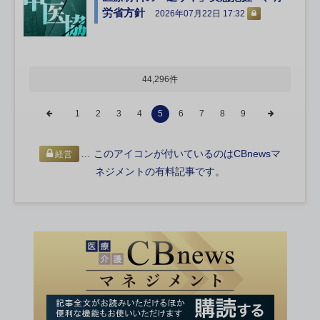
労省方針
2026年07月22日 17:32
44,296件
1
2
3
4
5
6
7
8
9
… このアイコンが付いているのはCBnewsマ
経営
ネジメントの有料記事です。