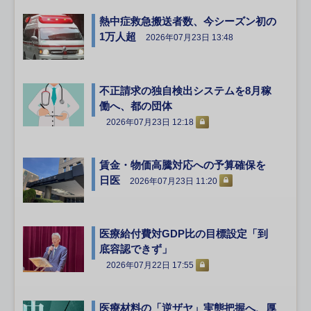
熱中症救急搬送者数、今シーズン初の
1万人超
2026年07月23日 13:48
不正請求の独自検出システムを8月稼
働へ、都の団体
2026年07月23日 12:18
賃金・物価高騰対応への予算確保を
日医
2026年07月23日 11:20
医療給付費対GDP比の目標設定「到
底容認できず」
2026年07月22日 17:55
医療材料の「逆ザヤ」実態把握へ、厚