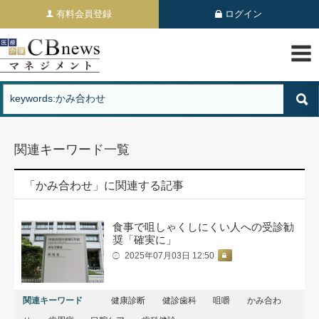
有料会員登録
ログイン
関連キーワード一覧
「かみ合わせ」に関連する記事
食事で咀しゃくしにくい人への受診勧
奨「確実に」
2025年07月03日 12:50
関連キーワード
健康診断
健診歯科
咀嚼
かみ合わ