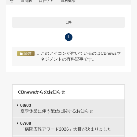
せ
歯周病
口腔ケア
歯科健診
1件
1
… このアイコンが付いているのはCBnewsマ
経営
ネジメントの有料記事です。
CBnewsからのお知らせ
08/03
夏季休業に伴う配信に関するお知らせ
07/08
「病院広報アワード2026」大賞が決まりました