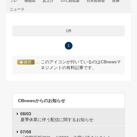
フレ
物価高
賃上げ
OTC類似薬
日本医師会
医療
ニュース
1件
1
… このアイコンが付いているのはCBnewsマ
経営
ネジメントの有料記事です。
CBnewsからのお知らせ
08/03
夏季休業に伴う配信に関するお知らせ
07/08