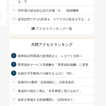
る・下
9
25年度の総合的な自己評価「A」 国病機構
10
居宅訪問で3つの対策を ケアマネの安全を守る・上
アクセスランキング一覧
月間アクセスランキング
1
精神科訪問看護の急増踏まえ、レセプト分析へ
2
障害福祉サービス等報酬を「障害福祉報酬」に変更
3
在留許可手数料の大幅引き上げに「NO」
4
医療DXの費用「全額補助に」日医長島氏
5
養成所の相次ぐ廃止「非常事態と受け止めて」
6
病床を整備する医療機関に「説明求めて」