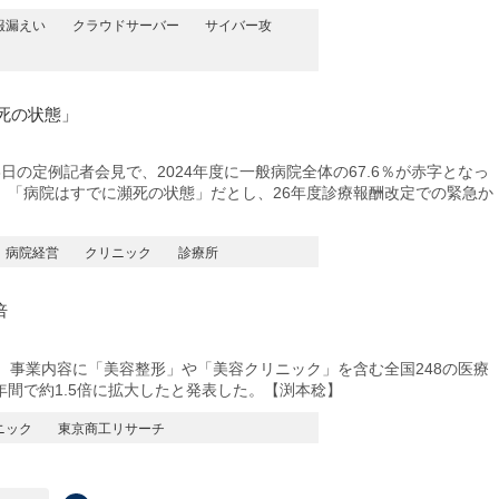
報漏えい
クラウドサーバー
サイバー攻
死の状態」
の定例記者会見で、2024年度に一般病院全体の67.6％が赤字となっ
、「病院はすでに瀕死の状態」だとし、26年度診療報酬改定での緊急か
病院経営
クリニック
診療所
倍
、事業内容に「美容整形」や「美容クリニック」を含む全国248の医療
3年間で約1.5倍に拡大したと発表した。【渕本稔】
ニック
東京商工リサーチ