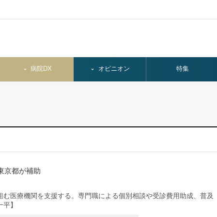
病院DX
オピニオン
特集
東京都が補助
む医療機関を支援する。専門職による個別相談や受診費用助成、普及
一平】