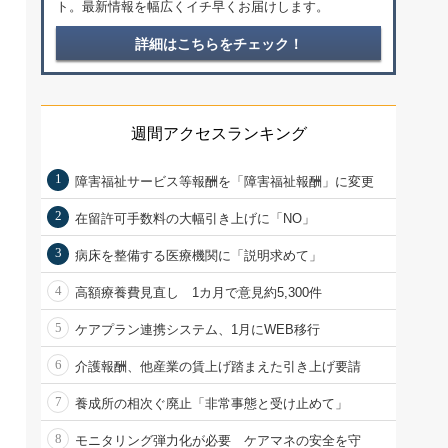
ト。最新情報を幅広くイチ早くお届けします。
詳細はこちらをチェック！
週間アクセスランキング
1
障害福祉サービス等報酬を「障害福祉報酬」に変更
2
在留許可手数料の大幅引き上げに「NO」
3
病床を整備する医療機関に「説明求めて」
4
高額療養費見直し 1カ月で意見約5,300件
5
ケアプラン連携システム、1月にWEB移行
6
介護報酬、他産業の賃上げ踏まえた引き上げ要請
7
養成所の相次ぐ廃止「非常事態と受け止めて」
8
モニタリング弾力化が必要 ケアマネの安全を守