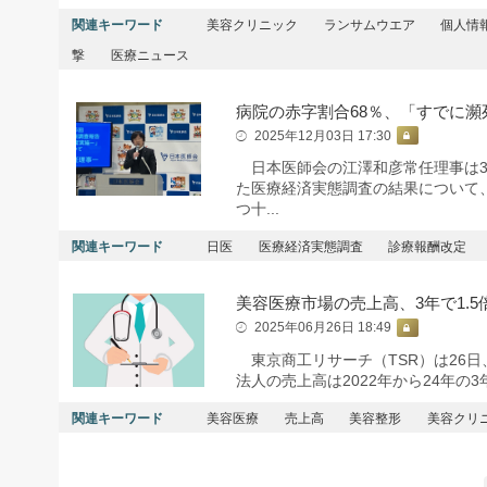
関連キーワード
美容クリニック
ランサムウエア
個人情
撃
医療ニュース
病院の赤字割合68％、「すでに瀕
2025年12月03日 17:30
日本医師会の江澤和彦常任理事は3日
た医療経済実態調査の結果について
つ十...
関連キーワード
日医
医療経済実態調査
診療報酬改定
美容医療市場の売上高、3年で1.5
2025年06月26日 18:49
東京商工リサーチ（TSR）は26日
法人の売上高は2022年から24年の
関連キーワード
美容医療
売上高
美容整形
美容クリ