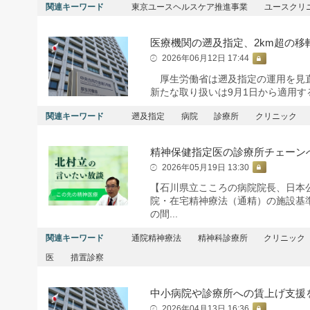
関連キーワード
東京ユースヘルスケア推進事業
ユースクリ
医療機関の遡及指定、2km超の移
2026年06月12日 17:44
厚生労働省は遡及指定の運用を見直
新たな取り扱いは9月1日から適用す
関連キーワード
遡及指定
病院
診療所
クリニック
精神保健指定医の診療所チェーン
2026年05月19日 13:30
【石川県立こころの病院院長、日本公
院・在宅精神療法（通精）の施設基
の間...
関連キーワード
通院精神療法
精神科診療所
クリニック
医
措置診察
中小病院や診療所への賃上げ支援
2026年04月13日 16:36