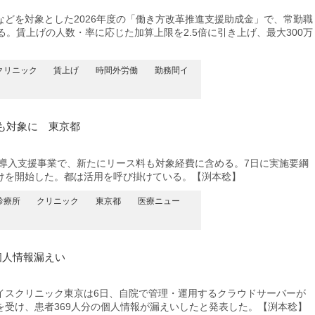
どを対象とした2026年度の「働き方改革推進支援助成金」で、常勤職
る。賃上げの人数・率に応じた加算上限を2.5倍に引き上げ、最大300万
クリニック
賃上げ
時間外労働
勤務間イ
も対象に 東京都
テ導入支援事業で、新たにリース料も対象経費に含める。7日に実施要綱
けを開始した。都は活用を呼び掛けている。【渕本稔】
診療所
クリニック
東京都
医療ニュー
個人情報漏えい
スクリニック東京は6日、自院で管理・運用するクラウドサーバーが
を受け、患者369人分の個人情報が漏えいしたと発表した。【渕本稔】