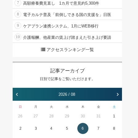
7
高額療養費見直し 1カ月で意見約5,300件
8
電子カルテ普及「前倒しできる国の支援を」日医
9
ケアプラン連携システム、1月にWEB移行
10
介護報酬、他産業の賃上げ踏まえた引き上げ要請
アクセスランキング一覧
記事アーカイブ
日別で記事をご覧いただけます。
‹
›
2026 / 08
日
月
火
水
木
金
土
26
27
28
29
30
31
1
2
3
4
5
6
7
8