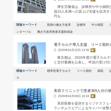
厚生労働省は、診療所や中小病院な
員10人未満への賃上げ支援を拡充す
円を...
関連キーワード
医師の働き方改革
診療所
中小病院
ンターバル
働き方改革推進支援助成金
電子カルテ導入支援、リース契約
2026年04月10日 14:30
東京都は、2026年度の電子カル
と交付要綱を公表し、申請の受け付
関連キーワード
標準型電子カルテ
リース契約
病院
ス
美容クリニックで患者369人分の
2026年04月09日 16:34
美容医療を提供するリゾナスフェイ
ランサムウエアによるサイバー攻撃