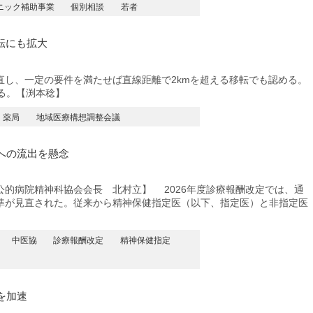
ニック補助事業
個別相談
若者
転にも拡大
し、一定の要件を満たせば直線距離で2kmを超える移転でも認める。
る。【渕本稔】
薬局
地域医療構想調整会議
への流出を懸念
的病院精神科協会会長 北村立】 2026年度診療報酬改定では、通
準が見直された。従来から精神保健指定医（以下、指定医）と非指定医
中医協
診療報酬改定
精神保健指定
を加速