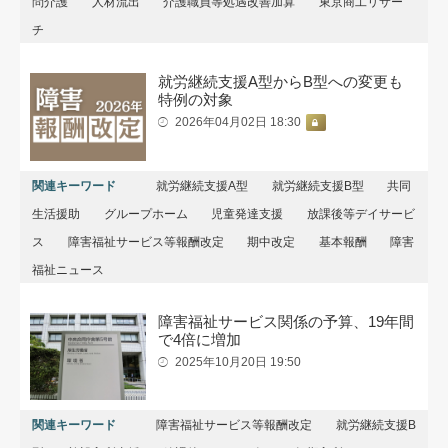
問介護
人材流出
介護職員等処遇改善加算
東京商工リサー
チ
就労継続支援A型からB型への変更も
特例の対象
2026年04月02日 18:30
関連キーワード
就労継続支援A型
就労継続支援B型
共同
生活援助
グループホーム
児童発達支援
放課後等デイサービ
ス
障害福祉サービス等報酬改定
期中改定
基本報酬
障害
福祉ニュース
障害福祉サービス関係の予算、19年間
で4倍に増加
2025年10月20日 19:50
関連キーワード
障害福祉サービス等報酬改定
就労継続支援B