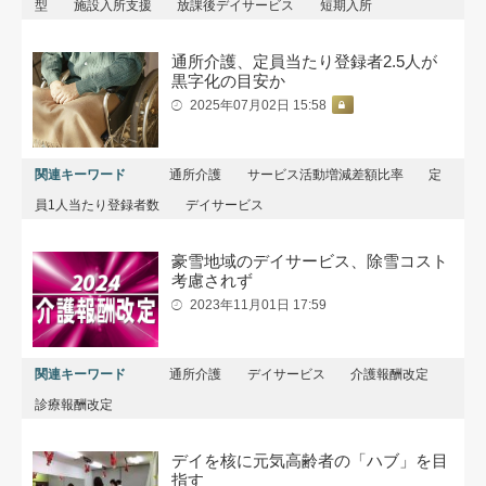
型
施設入所支援
放課後デイサービス
短期入所
通所介護、定員当たり登録者2.5人が
黒字化の目安か
2025年07月02日 15:58
関連キーワード
通所介護
サービス活動増減差額比率
定
員1人当たり登録者数
デイサービス
豪雪地域のデイサービス、除雪コスト
考慮されず
2023年11月01日 17:59
関連キーワード
通所介護
デイサービス
介護報酬改定
診療報酬改定
デイを核に元気高齢者の「ハブ」を目
指す