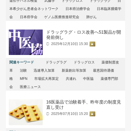
遺伝子パネル検査
武藤学
ドラッグロス
ドラッグラグ
日
本希少がん患者会ネットワーク
日本癌治療学会
日本臨床腫瘍学
会
日本癌学会
ゲノム医療推進研究会
肺がん
ドラッグラグ・ロス改善へ51製品が開
発前倒し
2025年12月10日 15:30
関連キーワード
ドラッグラグ
ドラッグロス
薬価制度改
革
治験
迅速導入加算
新薬創出等加算
最恵国待遇価
格
MFN
市場拡⼤再算定
共連れ
中医協
薬価専門部
会
医療ニュース
16医薬品で治験着手、昨年度の制度見
直し受け
2025年07月10日 15:20