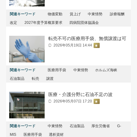
関連キーワード
物価変動
賃上げ
中東情勢
診療報酬
改定
2027年度予算概算要求
四病院団体協議会
転売不可の医療用手袋、無償譲渡は可
2026年05月19日 14:44
関連キーワード
医療用手袋
中東情勢
ホルムズ海峡
石油製品
転売
譲渡
医療・介護分野に石油不足の波
2026年05月07日 17:20
関連キーワード
中東情勢
石油製品
厚生労働省
G-
MIS
医療用手袋
透析資材