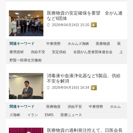
医療物資の安定確保を要望 全がん連
など6団体
2026年04月24日 15:20
関連キーワード
中東情勢
ホルムズ海峡
医療物資
医
療用資材
供給不安
安定供給
全国がん患者団体連合会
上
野賢一郎厚生労働相
消毒液や血液浄化器など5製品、供給
不安を解消
2026年04月16日 16:34
関連キーワード
医療物資
供給不安
中東情勢
ホルム
ズ海峡
イラン
EMIS
医療ニュース
医療物資の過剰発注控えて、日医会長