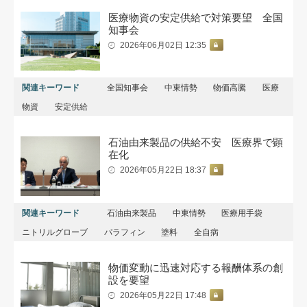
医療物資の安定供給で対策要望 全国
知事会
2026年06月02日 12:35
関連キーワード
全国知事会
中東情勢
物価高騰
医療
物資
安定供給
石油由来製品の供給不安 医療界で顕
在化
2026年05月22日 18:37
関連キーワード
石油由来製品
中東情勢
医療用手袋
ニトリルグローブ
パラフィン
塗料
全自病
物価変動に迅速対応する報酬体系の創
設を要望
2026年05月22日 17:48