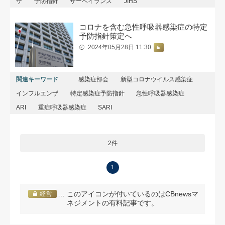
ザ
予防指針
サーベイランス
JIHS
コロナを含む急性呼吸器感染症の特定
予防指針策定へ
2024年05月28日 11:30
関連キーワード
感染症部会
新型コロナウイルス感染症
インフルエンザ
特定感染症予防指針
急性呼吸器感染症
ARI
重症呼吸器感染症
SARI
2件
1
… このアイコンが付いているのはCBnewsマ
経営
ネジメントの有料記事です。