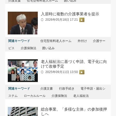
介護支援
住宅型有料老人ホーム
囲い込み
入居時に複数の介護事業者を提示
2026年05月18日 17:21
関連キーワード
住宅型有料老人ホーム
外付け
介護サー
ビス
介護保険法
囲い込み
老人福祉法に基づく申請、電子化に向
けて改修予定
2025年09月11日 13:50
関連キーワード
介護文書
行政手続き
電子申請・届出シ
ステム
ローカルルール
介護保険法
老人福祉法
総合事業、「多様な主体」の参加後押
しへ