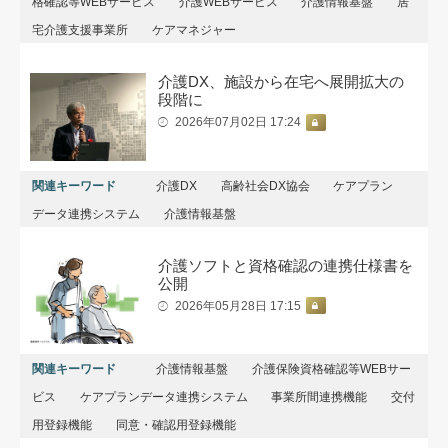
格確認等WEBサービス
介護WEBサービス
介護情報基盤
居
宅介護支援事業所
ケアマネジャー
介護DX、施設から在宅へ展開拡大の
段階に
2026年07月02日 17:24
関連キーワード
介護DX
高齢社会DX協会
ケアプラン
データ連携システム
介護情報基盤
介護ソフトと資格確認の連携仕様書を
公開
2026年05月28日 17:15
関連キーワード
介護情報基盤
介護保険資格確認等WEBサー
ビス
ケアプランデータ連携システム
事業所間連携機能
交付
用登録機能
同意・確認用登録機能