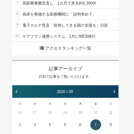
7
高額療養費見直し 1カ月で意見約5,300件
8
病床を整備する医療機関に「説明求めて」
9
電子カルテ普及「前倒しできる国の支援を」日医
10
ケアプラン連携システム、1月にWEB移行
アクセスランキング一覧
記事アーカイブ
日別で記事をご覧いただけます。
‹
›
2026 / 08
日
月
火
水
木
金
土
26
27
28
29
30
31
1
2
3
4
5
6
7
8