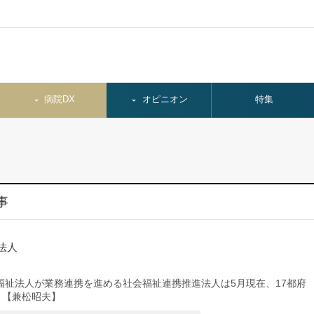
病院DX
オピニオン
特集
事
法人
祉法人が業務連携を進める社会福祉連携推進法人は5月現在、17都府
。【兼松昭夫】