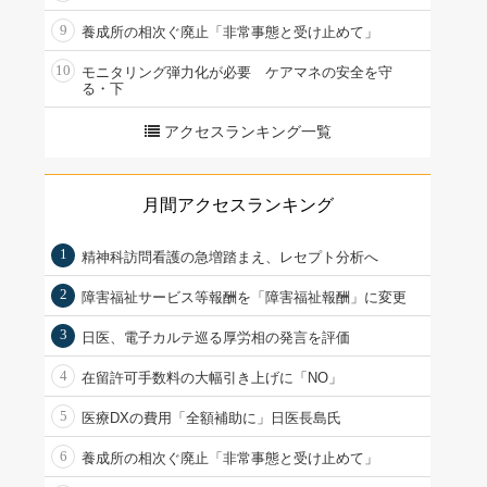
9
養成所の相次ぐ廃止「非常事態と受け止めて」
10
モニタリング弾力化が必要 ケアマネの安全を守
る・下
アクセスランキング一覧
月間アクセスランキング
1
精神科訪問看護の急増踏まえ、レセプト分析へ
2
障害福祉サービス等報酬を「障害福祉報酬」に変更
3
日医、電子カルテ巡る厚労相の発言を評価
4
在留許可手数料の大幅引き上げに「NO」
5
医療DXの費用「全額補助に」日医長島氏
6
養成所の相次ぐ廃止「非常事態と受け止めて」