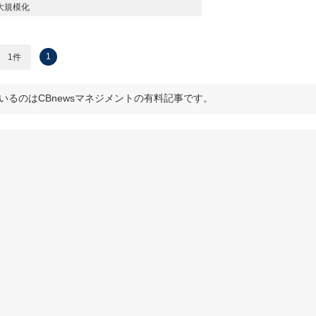
大規模化
1
1件
いるのはCBnewsマネジメントの有料記事です。