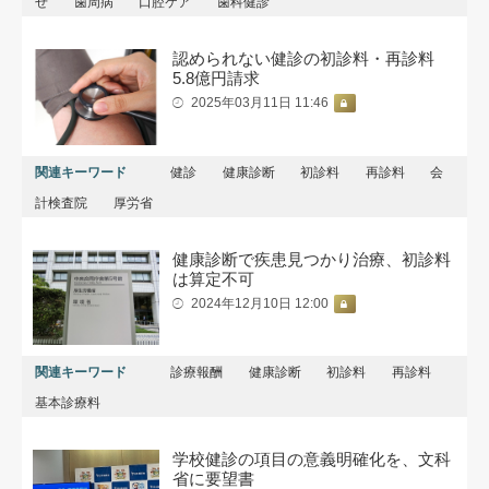
せ
歯周病
口腔ケア
歯科健診
認められない健診の初診料・再診料
5.8億円請求
2025年03月11日 11:46
関連キーワード
健診
健康診断
初診料
再診料
会
計検査院
厚労省
健康診断で疾患見つかり治療、初診料
は算定不可
2024年12月10日 12:00
関連キーワード
診療報酬
健康診断
初診料
再診料
基本診療料
学校健診の項目の意義明確化を、文科
省に要望書