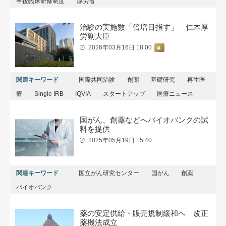
卒後臨床研修制度
厚労省
治験の実施数「倍増目指す」 仁木厚
労副大臣
2026年03月16日 18:00
関連キーワード
国際共同治験
創薬
基礎研究
再生医
療
Single IRB
IQVIA
スタートアップ
医療ニュース
国がん、創薬などへバイオバンクの試
料を提供
2025年05月19日 15:40
関連キーワード
国立がん研究センター
国がん
創薬
バイオバンク
薬の安定供給・販売規制緩和へ 改正
薬機法成立