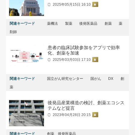
2025年05月15日 16:10
関連キーワード
薬機法
製薬
後発医薬品
創薬
薬
剤師
患者の臨床試験参加をアプリで効率
化、創薬を加速
2025年03月03日 17:10
関連キーワード
国立がん研究センター
国がん
DX
創
薬
後発品産業構造の検討、創薬エコシス
テムなど提言
2023年04月28日 20:15
関連キーワード
創薬 後発医薬品