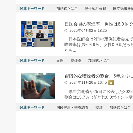
関連キーワード
加熱式たばこ
急性冠症候群
国立循環器
日医会員の喫煙率、男性は6.9％
2025年04月02日 18:25
日本医師会は2日の定例記者会見で、
喫煙率は男性6.9％、女性0.9％だ
たも...
関連キーワード
日医
喫煙率
加熱式たばこ
習慣的な喫煙者の割合、5年ぶり
2024年11月26日 16:45
厚生労働省が25日に公表した202
割合は15.7％（前年比0.9ポイン
関連キーワード
国民健康・栄養調査
喫煙
加熱式たばこ