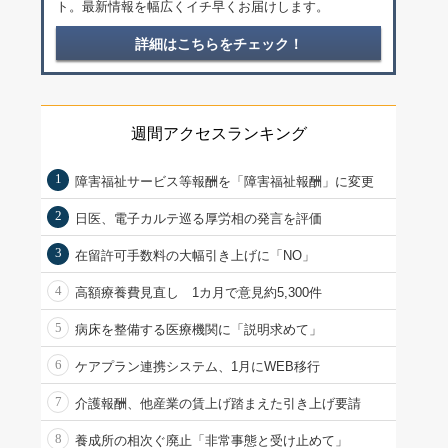
ト。最新情報を幅広くイチ早くお届けします。
詳細はこちらをチェック！
週間アクセスランキング
1
障害福祉サービス等報酬を「障害福祉報酬」に変更
2
日医、電子カルテ巡る厚労相の発言を評価
3
在留許可手数料の大幅引き上げに「NO」
4
高額療養費見直し 1カ月で意見約5,300件
5
病床を整備する医療機関に「説明求めて」
6
ケアプラン連携システム、1月にWEB移行
7
介護報酬、他産業の賃上げ踏まえた引き上げ要請
8
養成所の相次ぐ廃止「非常事態と受け止めて」