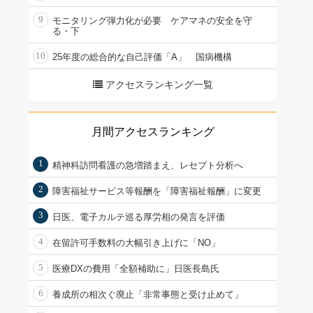
9
モニタリング弾力化が必要 ケアマネの安全を守
る・下
10
25年度の総合的な自己評価「A」 国病機構
アクセスランキング一覧
月間アクセスランキング
1
精神科訪問看護の急増踏まえ、レセプト分析へ
2
障害福祉サービス等報酬を「障害福祉報酬」に変更
3
日医、電子カルテ巡る厚労相の発言を評価
4
在留許可手数料の大幅引き上げに「NO」
5
医療DXの費用「全額補助に」日医長島氏
6
養成所の相次ぐ廃止「非常事態と受け止めて」