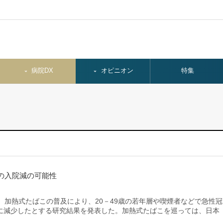
病院DX
オピニオン
特集
の入院減の可能性
加熱式たばこの普及により、20－49歳の若年層や喫煙者などで急性冠
意に減少したとする研究結果を発表した。加熱式たばこを巡っては、日本