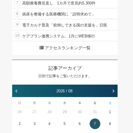
7
高額療養費見直し 1カ月で意見約5,300件
8
病床を整備する医療機関に「説明求めて」
9
電子カルテ普及「前倒しできる国の支援を」日医
10
ケアプラン連携システム、1月にWEB移行
アクセスランキング一覧
記事アーカイブ
日別で記事をご覧いただけます。
‹
›
2026 / 08
日
月
火
水
木
金
土
26
27
28
29
30
31
1
2
3
4
5
6
7
8