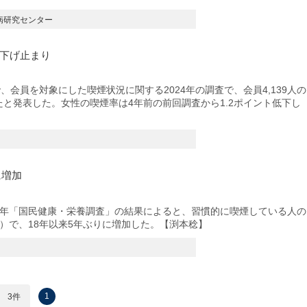
病研究センター
で下げ止まり
会員を対象にした喫煙状況に関する2024年の調査で、会員4,139人の
ったと発表した。女性の喫煙率は4年前の前回調査から1.2ポイント低下し
に増加
3年「国民健康・栄養調査」の結果によると、習慣的に喫煙している人の
ト増）で、18年以来5年ぶりに増加した。【渕本稔】
1
3件