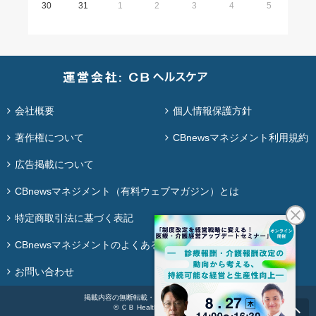
30
31
1
2
3
4
5
会社概要
個人情報保護方針
著作権について
CBnewsマネジメント利用規約
広告掲載について
CBnewsマネジメント（有料ウェブマガジン）とは
特定商取引法に基づく表記
CBnewsマネジメントのよくある質問
お問い合わせ
掲載内容の無断転載・再配布は固く禁じます。
© ＣＢ Healthcare Co., Ltd.