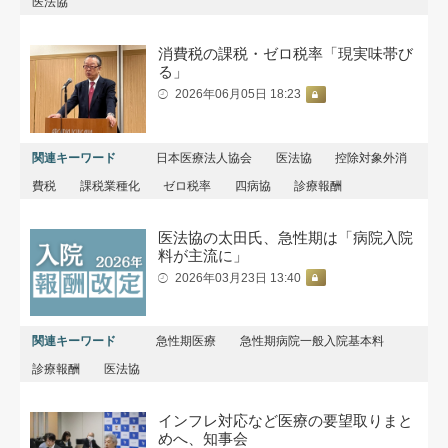
医法協
消費税の課税・ゼロ税率「現実味帯び
る」
2026年06月05日 18:23
関連キーワード
日本医療法人協会
医法協
控除対象外消
費税
課税業種化
ゼロ税率
四病協
診療報酬
医法協の太田氏、急性期は「病院入院
料が主流に」
2026年03月23日 13:40
関連キーワード
急性期医療
急性期病院一般入院基本料
診療報酬
医法協
インフレ対応など医療の要望取りまと
めへ、知事会