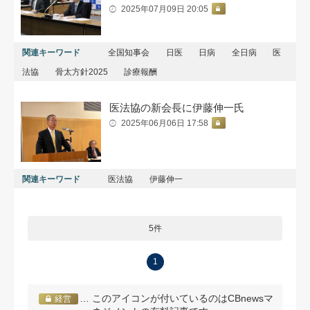
2025年07月09日 20:05
関連キーワード
全国知事会
日医
日病
全日病
医
法協
骨太方針2025
診療報酬
医法協の新会長に伊藤伸一氏
2025年06月06日 17:58
関連キーワード
医法協
伊藤伸一
5件
1
… このアイコンが付いているのはCBnewsマ
経営