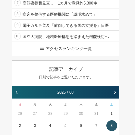
7
高額療養費見直し 1カ月で意見約5,300件
8
病床を整備する医療機関に「説明求めて」
9
電子カルテ普及「前倒しできる国の支援を」日医
10
国立大病院、地域医療構想を踏まえた機能検討へ
アクセスランキング一覧
記事アーカイブ
日別で記事をご覧いただけます。
‹
›
2026 / 08
日
月
火
水
木
金
土
26
27
28
29
30
31
1
2
3
4
5
6
7
8