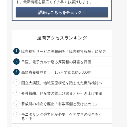
ト。最新情報を幅広くイチ早くお届けします。
詳細はこちらをチェック！
週間アクセスランキング
1
障害福祉サービス等報酬を「障害福祉報酬」に変更
2
日医、電子カルテ巡る厚労相の発言を評価
3
高額療養費見直し 1カ月で意見約5,300件
4
国立大病院、地域医療構想を踏まえた機能検討へ
5
介護報酬、他産業の賃上げ踏まえた引き上げ要請
6
養成所の相次ぐ廃止「非常事態と受け止めて」
7
モニタリング弾力化が必要 ケアマネの安全を守
る・下