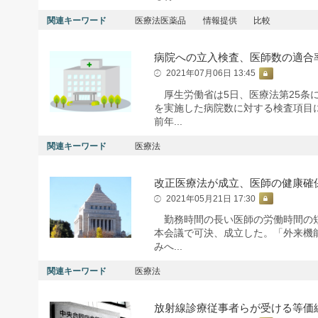
関連キーワード
医療法医薬品
情報提供
比較
病院への立入検査、医師数の適合
2021年07月06日 13:45
厚生労働省は5日、医療法第25条に
を実施した病院数に対する検査項目に
前年...
関連キーワード
医療法
改正医療法が成立、医師の健康確
2021年05月21日 17:30
勤務時間の長い医師の労働時間の短
本会議で可決、成立した。「外来機
みへ...
関連キーワード
医療法
放射線診療従事者らが受ける等価