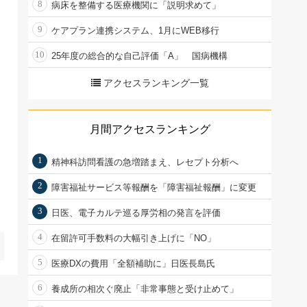
8
病床を整備する医療機関に「説明求めて」
9
ケアプラン連携システム、1月にWEB移行
10
25年度の総合的な自己評価「A」 国病機構
アクセスランキング一覧
月間アクセスランキング
1
精神科訪問看護の急増踏まえ、レセプト分析へ
2
障害福祉サービス等報酬を「障害福祉報酬」に変更
3
日医、電子カルテ巡る厚労相の発言を評価
4
在留許可手数料の大幅引き上げに「NO」
5
医療DXの費用「全額補助に」日医長島氏
6
養成所の相次ぐ廃止「非常事態と受け止めて」