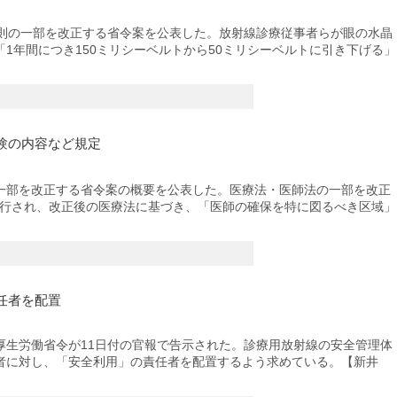
則の一部を改正する省令案を公表した。放射線診療従事者らが眼の水晶
1年間につき150ミリシーベルトから50ミリシーベルトに引き下げる」
験の内容など規定
部を改正する省令案の概要を公表した。医療法・医師法の一部を改正
に施行され、改正後の医療法に基づき、「医師の確保を特に図るべき区域」
任者を配置
生労働省令が11日付の官報で告示された。診療用放射線の安全管理体
者に対し、「安全利用」の責任者を配置するよう求めている。【新井