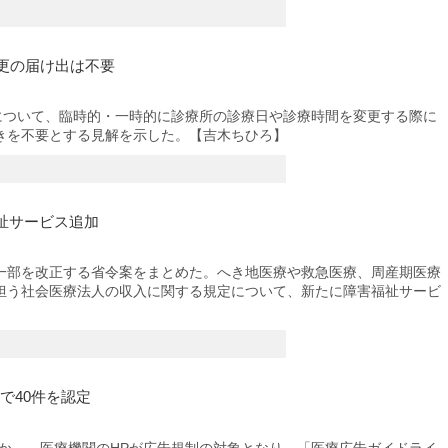
更の届け出は不要
について、臨時的・一時的に診療所の診療日や診療時間を変更する際に
きを不要とする見解を示した。【吉木ちひろ】
祉サービス追加
部を改正する省令案をまとめた。へき地医療や救急医療、周産期医療
担う社会医療法人の収入に関する規定について、新たに障害福祉サービ
で40件を認定
か―。医療機関のHPが広告規制の対象となり、「医療広告ガイドライ