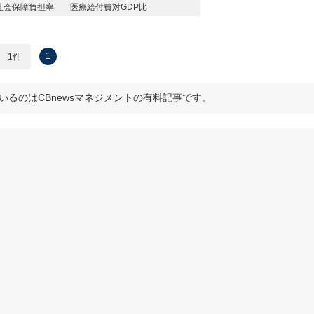
社会保障負担率
医療給付費対GDP比
1
1件
いるのはCBnewsマネジメントの有料記事です。