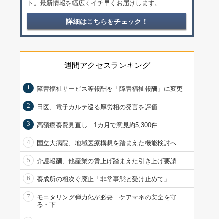
ト。最新情報を幅広くイチ早くお届けします。
詳細はこちらをチェック！
週間アクセスランキング
1
障害福祉サービス等報酬を「障害福祉報酬」に変更
2
日医、電子カルテ巡る厚労相の発言を評価
3
高額療養費見直し 1カ月で意見約5,300件
4
国立大病院、地域医療構想を踏まえた機能検討へ
5
介護報酬、他産業の賃上げ踏まえた引き上げ要請
6
養成所の相次ぐ廃止「非常事態と受け止めて」
7
モニタリング弾力化が必要 ケアマネの安全を守
る・下