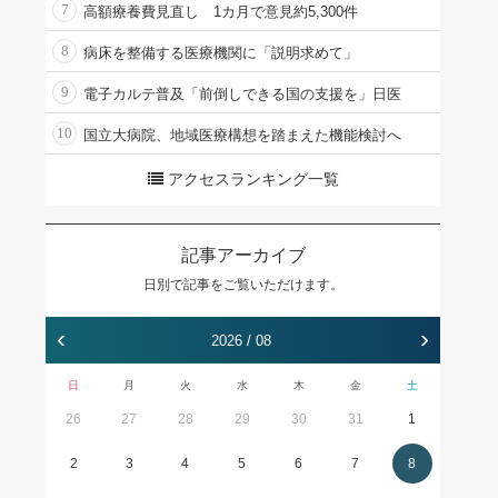
7
高額療養費見直し 1カ月で意見約5,300件
8
病床を整備する医療機関に「説明求めて」
9
電子カルテ普及「前倒しできる国の支援を」日医
10
国立大病院、地域医療構想を踏まえた機能検討へ
アクセスランキング一覧
記事アーカイブ
日別で記事をご覧いただけます。
‹
›
2026 / 08
日
月
火
水
木
金
土
26
27
28
29
30
31
1
2
3
4
5
6
7
8