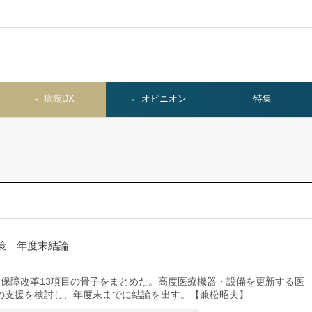
病院DX
オピニオン
特集
策 年度末結論
保障改革13項目の骨子をまとめた。高度医療機器・設備を更新する医
の支援を検討し、年度末までに結論を出す。【兼松昭夫】