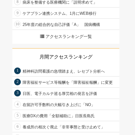
8
病床を整備する医療機関に「説明求めて」
9
ケアプラン連携システム、1月にWEB移行
10
25年度の総合的な自己評価「A」 国病機構
アクセスランキング一覧
月間アクセスランキング
1
精神科訪問看護の急増踏まえ、レセプト分析へ
2
障害福祉サービス等報酬を「障害福祉報酬」に変更
3
日医、電子カルテ巡る厚労相の発言を評価
4
在留許可手数料の大幅引き上げに「NO」
5
医療DXの費用「全額補助に」日医長島氏
6
養成所の相次ぐ廃止「非常事態と受け止めて」