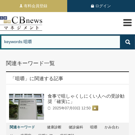
有料会員登録
ログイン
関連キーワード一覧
「咀嚼」に関連する記事
食事で咀しゃくしにくい人への受診勧
奨「確実に」
2025年07月03日 12:50
関連キーワード
健康診断
健診歯科
咀嚼
かみ合わ