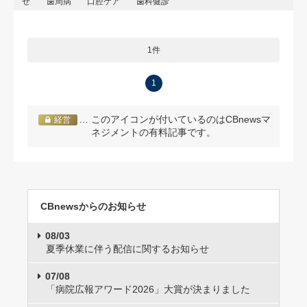
せ
歯周病
口腔ケア
歯科健診
1件
1
… このアイコンが付いているのはCBnewsマ
経営
ネジメントの有料記事です。
CBnewsからのお知らせ
08/03
夏季休業に伴う配信に関するお知らせ
07/08
「病院広報アワード2026」大賞が決まりました