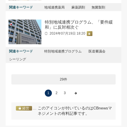
関連キーワード
地域連携薬局
麻薬調剤
無菌製剤
特別地域連携プログラム、「要件緩
和」に反対相次ぐ
2024年07月19日 18:20
関連キーワード
特別地域連携プログラム
医道審議会
シーリング
29件
1
2
3
… このアイコンが付いているのはCBnewsマ
経営
ネジメントの有料記事です。