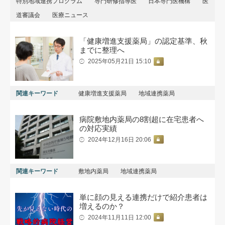
特別地域連携プログラム
専門研修指導医
日本専門医機構
医
道審議会
医療ニュース
「健康増進支援薬局」の認定基準、秋
までに整理へ
2025年05月21日 15:10
関連キーワード
健康増進支援薬局
地域連携薬局
病院敷地内薬局の8割超に在宅患者へ
の対応実績
2024年12月16日 20:06
関連キーワード
敷地内薬局
地域連携薬局
単に顔の見える連携だけで紹介患者は
増えるのか？
2024年11月11日 12:00