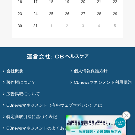
16
17
18
19
20
21
22
23
24
25
26
27
28
29
30
31
1
2
3
4
5
会社概要
個人情報保護方針
著作権について
CBnewsマネジメント利用規約
広告掲載について
CBnewsマネジメント（有料ウェブマガジン）とは
特定商取引法に基づく表記
CBnewsマネジメントのよくある質問