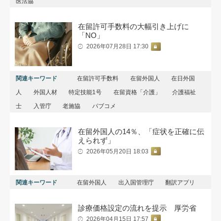
医法協
在留許可手数料の大幅引き上げに
「NO」
2026年07月28日 17:30
関連キーワード
在留許可手数料
在留外国人
在日外国
人
外国人材
特定技能1号
在留資格「介護」
介護福祉
士
入管庁
老施協
パブコメ
在留外国人の14％、「症状を正確に伝
えられず」
2026年05月20日 18:03
関連キーワード
在留外国人
出入国管理庁
翻訳アプリ
診療価格設定の流れを提示 厚労省
2026年04月15日 17:57