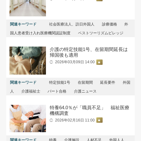
関連キーワード
社会医療法人、訪日外国人
診療価格
外
国人患者受け入れ医療機関認証制度
ベストツーリズムビレッジ
介護の特定技能1号、在留期間延長は
帰国後も適用
2026年03月09日 14:00
関連キーワード
特定技能1号
在留期間
延長要件
外国
人
介護福祉士
パート合格
介護ニュース
特養64.0％が「職員不足」 福祉医療
機構調査
2026年02月16日 11:00
関連キーワード
特養
介護施設
人材不足
外国人人