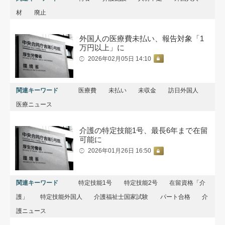
材
廃止
外国人の医療費未払い、報告対象「1
万円以上」に
2026年02月05日 14:10
関連キーワード
医療費
未払い
未収金
訪日外国人
医療ニュース
介護の特定技能1号、最長6年まで在留
可能に
2026年01月26日 16:50
関連キーワード
特定技能1号
特定技能2号
在留資格「介
護」
特定技能外国人
介護福祉士国家試験
パート合格
介
護ニュース