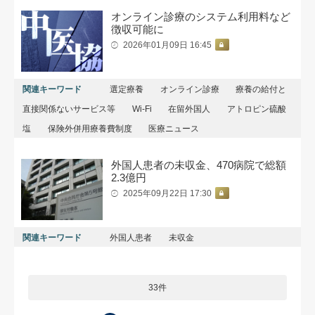
オンライン診療のシステム利用料など
徴収可能に
2026年01月09日 16:45
関連キーワード
選定療養
オンライン診療
療養の給付と
直接関係ないサービス等
Wi-Fi
在留外国人
アトロピン硫酸
塩
保険外併用療養費制度
医療ニュース
外国人患者の未収金、470病院で総額
2.3億円
2025年09月22日 17:30
関連キーワード
外国人患者
未収金
33件