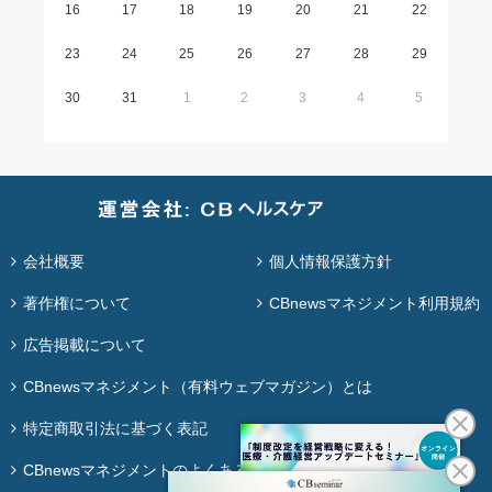
16
17
18
19
20
21
22
23
24
25
26
27
28
29
30
31
1
2
3
4
5
会社概要
個人情報保護方針
著作権について
CBnewsマネジメント利用規約
広告掲載について
CBnewsマネジメント（有料ウェブマガジン）とは
特定商取引法に基づく表記
CBnewsマネジメントのよくある質問