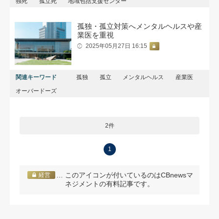
独死
孤立死
地域包括支援センター
孤独・孤立対策へメンタルヘルスや産
業医を重視
2025年05月27日 16:15
関連キーワード
孤独
孤立
メンタルヘルス
産業医
オーバードーズ
2件
1
… このアイコンが付いているのはCBnewsマ
経営
ネジメントの有料記事です。