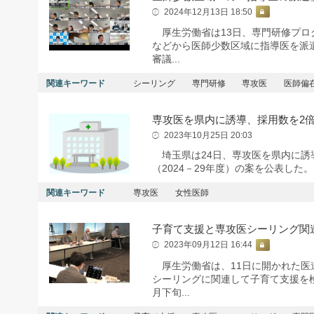
2024年12月13日 18:50
厚生労働省は13日、専門研修プロ
などから医師少数区域に指導医を派
審議...
関連キーワード
シーリング
専門研修
専攻医
医師偏
専攻医を県内に誘導、採用数を2
2023年10月25日 20:03
埼玉県は24日、専攻医を県内に誘
（2024－29年度）の案を公表した
関連キーワード
専攻医
女性医師
子育て支援と専攻医シーリング関
2023年09月12日 16:44
厚生労働省は、11日に開かれた医道
シーリングに関連して子育て支援を
月下旬...