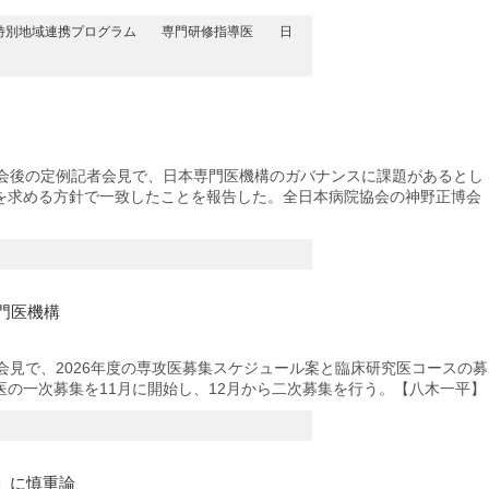
特別地域連携プログラム
専門研修指導医
日
会後の定例記者会見で、日本専門医機構のガバナンスに課題があるとし
を求める方針で一致したことを報告した。全日本病院協会の神野正博会
門医機構
見で、2026年度の専攻医募集スケジュール案と臨床研究医コースの募
の一次募集を11月に開始し、12月から二次募集を行う。【八木一平】
」に慎重論