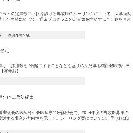
グラムの定員数に上限を設ける専攻医のシーリングについて、大学病院
遣した実績に応じて、通常プログラムの定員数を増やす見直し案を医道
在
医師少数区域
倍超に
導し、採用数を2倍超にすることなどを盛り込んだ県地域保健医療計画
。【新井哉】
連付けに反対続出
審議会の医師分科会医師専門研修部会で、2024年度の専攻医募集の
検討する場合の方向性を示した。シーリング案については、早ければ9