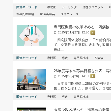
関連キーワード
専攻医
シーリング
連携プログラム
本専門医機構
医道審議会
医療ニュース
専門医機構の改革求める 四病協
2025年11月27日 12:30
四病院団体協議会は26日の総合部
て、次期役員改選時に抜本的な改革
長は...
関連キーワード
専門医
専攻
専門医機構
四病協
26年度専攻医募集日程を公表 専
2025年08月26日 14:37
日本専門医機構は25日の定例記者会
集日程を公表した。例年通り、専攻医
関連キーワード
専門医
専攻
専門医機構
医師少数区域への「指導医の派遣