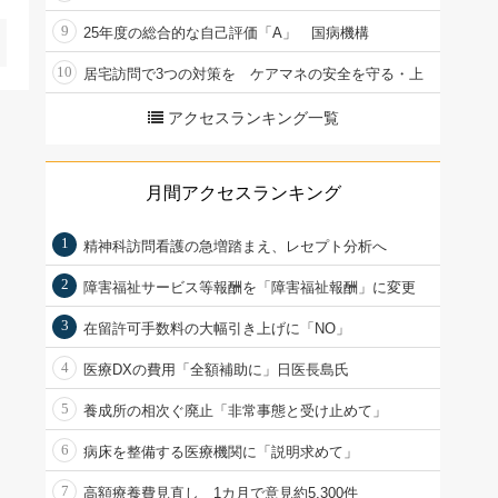
9
25年度の総合的な自己評価「A」 国病機構
10
居宅訪問で3つの対策を ケアマネの安全を守る・上
アクセスランキング一覧
月間アクセスランキング
1
精神科訪問看護の急増踏まえ、レセプト分析へ
2
障害福祉サービス等報酬を「障害福祉報酬」に変更
3
在留許可手数料の大幅引き上げに「NO」
4
医療DXの費用「全額補助に」日医長島氏
5
養成所の相次ぐ廃止「非常事態と受け止めて」
6
病床を整備する医療機関に「説明求めて」
7
高額療養費見直し 1カ月で意見約5,300件