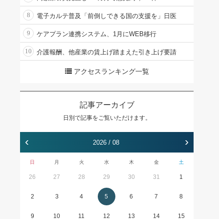
8
電子カルテ普及「前倒しできる国の支援を」日医
9
ケアプラン連携システム、1月にWEB移行
10
介護報酬、他産業の賃上げ踏まえた引き上げ要請
アクセスランキング一覧
記事アーカイブ
日別で記事をご覧いただけます。
‹
›
2026 / 08
日
月
火
水
木
金
土
26
27
28
29
30
31
1
2
3
4
5
6
7
8
9
10
11
12
13
14
15