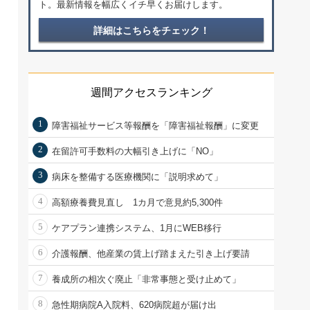
ト。最新情報を幅広くイチ早くお届けします。
詳細はこちらをチェック！
週間アクセスランキング
1
障害福祉サービス等報酬を「障害福祉報酬」に変更
2
在留許可手数料の大幅引き上げに「NO」
3
病床を整備する医療機関に「説明求めて」
4
高額療養費見直し 1カ月で意見約5,300件
5
ケアプラン連携システム、1月にWEB移行
6
介護報酬、他産業の賃上げ踏まえた引き上げ要請
7
養成所の相次ぐ廃止「非常事態と受け止めて」
8
急性期病院A入院料、620病院超が届け出