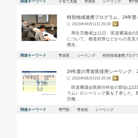
関連キーワード
子育て支援
専攻医
シーリング
専門
特別地域連携プログラム、24年度
2023年09月11日 20:33
厚生労働省は11日、医道審議会の医
について、都道府県などからの意見
携先...
関連キーワード
専攻医
シーリング
特別地域連携プログ
24年度の専攻医採用シーリング、
2023年06月22日 20:36
医道審議会医師分科会の部会は22日
ラム）のシーリング案を了承した。
労働...
関連キーワード
専門医
専攻医
シーリング