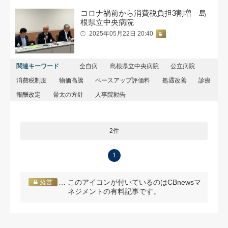
コロナ禍前から消費税負担3割増 島
根県立中央病院
2025年05月22日 20:40
関連キーワード
全自病
島根県立中央病院
公立病院
消費税制度
物価高騰
ベースアップ評価料
処遇改善
診療
報酬改定
骨太の方針
人事院勧告
2件
1
… このアイコンが付いているのはCBnewsマ
経営
ネジメントの有料記事です。