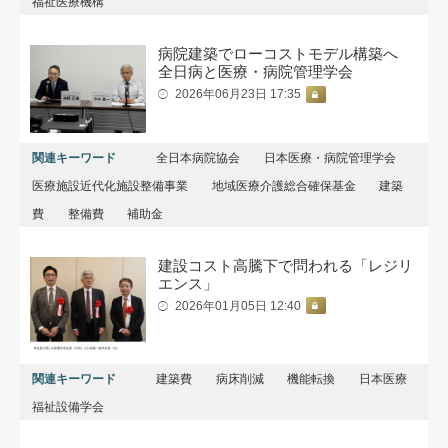
福祉医療機構
病院建築でローコストモデル構築へ
全日病と医療・病院管理学会
2026年06月23日 17:35
関連キーワード
全日本病院協会
日本医療・病院管理学会
医療施設近代化施設整備事業
地域医療介護総合確保基金
建築
費
整備費
補助金
建設コスト高騰下で問われる「レジリ
エンス」
2026年01月05日 12:40
関連キーワード
建築費
病床削減
機能転換
日本医療
福祉設備学会