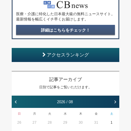
医療・介護に特化した日本最大級の無料ニュースサイト。
最新情報を幅広くイチ早くお届けします。
詳細はこちらをチェック！
アクセスランキング
記事アーカイブ
日別で記事をご覧いただけます。
‹
›
2026 / 08
日
月
火
水
木
金
土
26
27
28
29
30
31
1