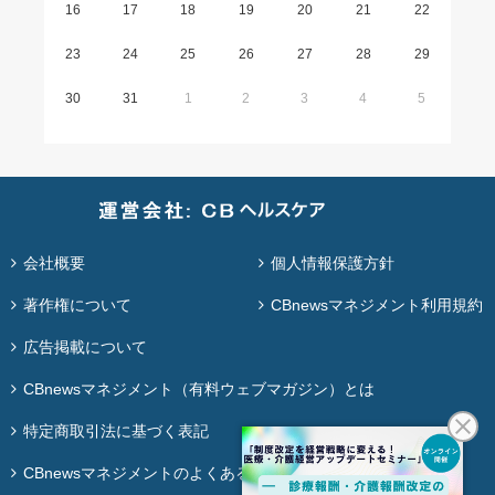
16
17
18
19
20
21
22
23
24
25
26
27
28
29
30
31
1
2
3
4
5
会社概要
個人情報保護方針
著作権について
CBnewsマネジメント利用規約
広告掲載について
CBnewsマネジメント（有料ウェブマガジン）とは
特定商取引法に基づく表記
CBnewsマネジメントのよくある質問