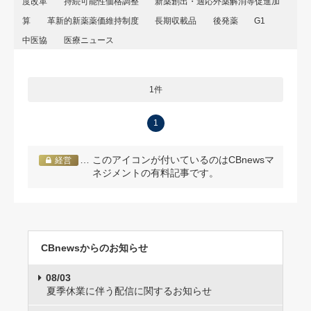
度改革
持続可能性価格調整
新薬創出・適応外薬解消等促進加
算
革新的新薬薬価維持制度
長期収載品
後発薬
G1
中医協
医療ニュース
1件
1
… このアイコンが付いているのはCBnewsマ
経営
ネジメントの有料記事です。
CBnewsからのお知らせ
08/03
夏季休業に伴う配信に関するお知らせ