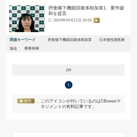
摂食嚥下機能回復体制加算1、要件緩
和を提言
2024年04月11日 20:00
関連キーワード
摂食嚥下機能回復体制加算
日本慢性期医療
協会
療養病棟
2件
1
… このアイコンが付いているのはCBnewsマ
経営
ネジメントの有料記事です。