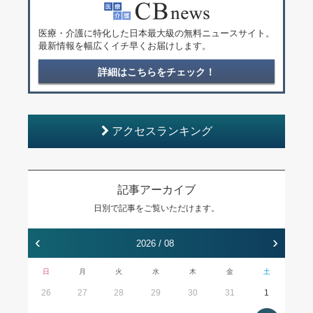
医療・介護に特化した日本最大級の無料ニュースサイト。
最新情報を幅広くイチ早くお届けします。
詳細はこちらをチェック！
アクセスランキング
記事アーカイブ
日別で記事をご覧いただけます。
‹
›
2026 / 08
日
月
火
水
木
金
土
26
27
28
29
30
31
1