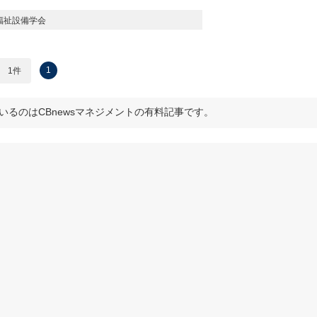
福祉設備学会
1
1件
いるのはCBnewsマネジメントの有料記事です。