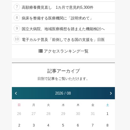
7
高額療養費見直し 1カ月で意見約5,300件
8
病床を整備する医療機関に「説明求めて」
9
国立大病院、地域医療構想を踏まえた機能検討へ
10
電子カルテ普及「前倒しできる国の支援を」日医
アクセスランキング一覧
記事アーカイブ
日別で記事をご覧いただけます。
‹
›
2026 / 08
日
月
火
水
木
金
土
26
27
28
29
30
31
1
2
3
4
5
6
7
8