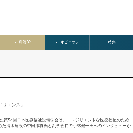
病院DX
オピニオン
特集
ジリエンス」
れた第54回日本医療福祉設備学会は、「レジリエントな医療福祉のため
めた清水建設の中田康将氏と副学会長の小林健一氏へのインタビューか