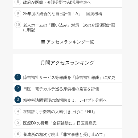
8
政府が医療・介護分野でAI活用推進へ
9
25年度の総合的な自己評価「A」 国病機構
10
老人ホームの「囲い込み」対策 次の介護保険計画
に明記
アクセスランキング一覧
月間アクセスランキング
1
障害福祉サービス等報酬を「障害福祉報酬」に変更
2
日医、電子カルテ巡る厚労相の発言を評価
3
精神科訪問看護の急増踏まえ、レセプト分析へ
4
在留許可手数料の大幅引き上げに「NO」
5
医療DXの費用「全額補助に」日医長島氏
6
養成所の相次ぐ廃止「非常事態と受け止めて」