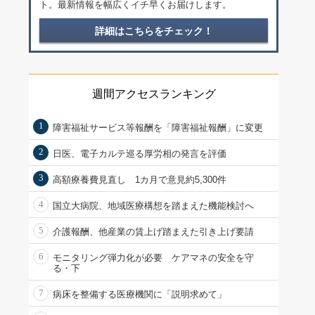
ト。最新情報を幅広くイチ早くお届けします。
詳細はこちらをチェック！
週間アクセスランキング
1
障害福祉サービス等報酬を「障害福祉報酬」に変更
2
日医、電子カルテ巡る厚労相の発言を評価
3
高額療養費見直し 1カ月で意見約5,300件
4
国立大病院、地域医療構想を踏まえた機能検討へ
5
介護報酬、他産業の賃上げ踏まえた引き上げ要請
6
モニタリング弾力化が必要 ケアマネの安全を守
る・下
7
病床を整備する医療機関に「説明求めて」