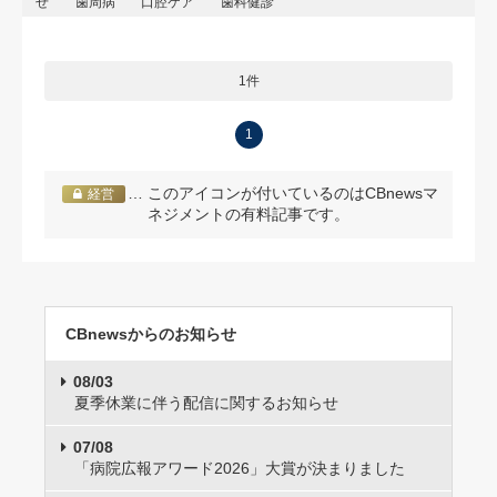
せ
歯周病
口腔ケア
歯科健診
1件
1
… このアイコンが付いているのはCBnewsマ
経営
ネジメントの有料記事です。
CBnewsからのお知らせ
08/03
夏季休業に伴う配信に関するお知らせ
07/08
「病院広報アワード2026」大賞が決まりました