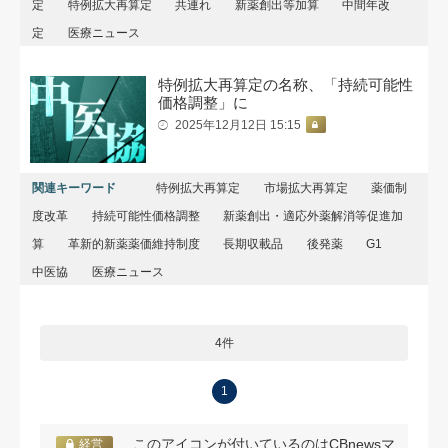
定
特例拡大再算定
共連れ
新薬創出等加算
中間年改
定
医療ニュース
特例拡大再算定の名称、「持続可能性
価格調整」に
2025年12月12日 15:15
関連キーワード
特例拡大再算定
市場拡大再算定
薬価制
度改革
持続可能性価格調整
新薬創出・適応外薬解消等促進加
算
革新的新薬薬価維持制度
長期収載品
後発薬
G1
中医協
医療ニュース
4件
1
… このアイコンが付いているのはCBnewsマ
経営