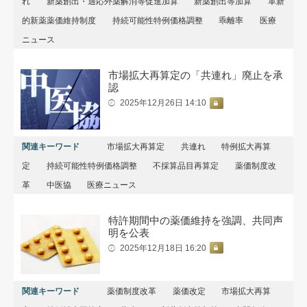
れ
新薬創出・適応外薬解消等促進加算
新薬創出等加算
革新
的新薬薬価維持制度
持続可能性特例価格調整
乖離率
医療
ニュース
市場拡大再算定の「共連れ」廃止を承
認
2025年12月26日 14:10
関連キーワード
市場拡大再算定
共連れ
特例拡大再算
定
持続可能性特例価格調整
不採算品目再算定
薬価制度改
革
中医協
医療ニュース
特許期間中の薬価維持を強調、共同声
明を公表
2025年12月18日 16:20
関連キーワード
薬価制度改革
薬価改定
市場拡大再算