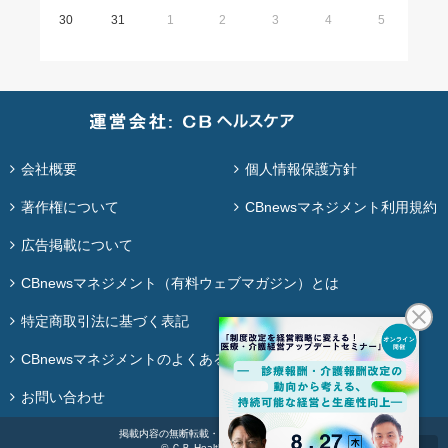
30
31
1
2
3
4
5
会社概要
個人情報保護方針
著作権について
CBnewsマネジメント利用規約
広告掲載について
CBnewsマネジメント（有料ウェブマガジン）とは
特定商取引法に基づく表記
CBnewsマネジメントのよくある質問
お問い合わせ
掲載内容の無断転載・再配布は固く禁じます。
© ＣＢ Healthcare Co., Ltd.