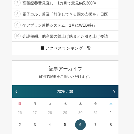
7
高額療養費見直し 1カ月で意見約5,300件
8
電子カルテ普及「前倒しできる国の支援を」日医
9
ケアプラン連携システム、1月にWEB移行
10
介護報酬、他産業の賃上げ踏まえた引き上げ要請
アクセスランキング一覧
記事アーカイブ
日別で記事をご覧いただけます。
‹
›
2026 / 08
日
月
火
水
木
金
土
26
27
28
29
30
31
1
2
3
4
5
6
7
8