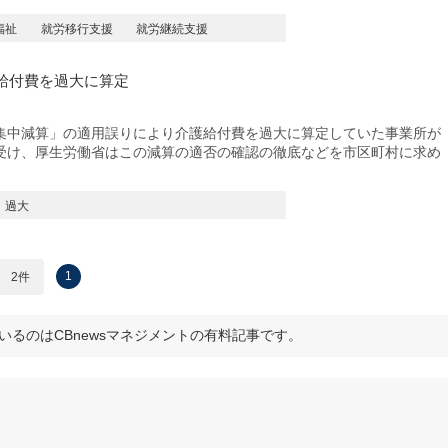
福祉
就労移行支援
就労継続支援
給付費を過大に算定
中減算」の適用誤りにより介護給付費を過大に算定していた事業所が
受け、厚生労働省はこの減算の適否の確認の徹底などを市区町村に求め
過大
1
2件
いるのはCBnewsマネジメントの有料記事です。