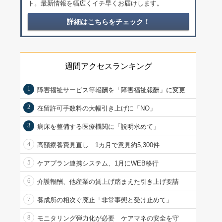
ト。最新情報を幅広くイチ早くお届けします。
詳細はこちらをチェック！
週間アクセスランキング
1
障害福祉サービス等報酬を「障害福祉報酬」に変更
2
在留許可手数料の大幅引き上げに「NO」
3
病床を整備する医療機関に「説明求めて」
4
高額療養費見直し 1カ月で意見約5,300件
5
ケアプラン連携システム、1月にWEB移行
6
介護報酬、他産業の賃上げ踏まえた引き上げ要請
7
養成所の相次ぐ廃止「非常事態と受け止めて」
8
モニタリング弾力化が必要 ケアマネの安全を守