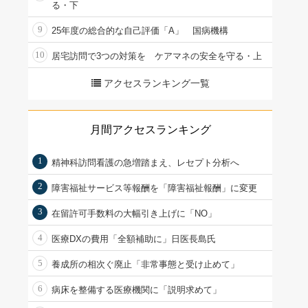
る・下
9
25年度の総合的な自己評価「A」 国病機構
10
居宅訪問で3つの対策を ケアマネの安全を守る・上
アクセスランキング一覧
月間アクセスランキング
1
精神科訪問看護の急増踏まえ、レセプト分析へ
2
障害福祉サービス等報酬を「障害福祉報酬」に変更
3
在留許可手数料の大幅引き上げに「NO」
4
医療DXの費用「全額補助に」日医長島氏
5
養成所の相次ぐ廃止「非常事態と受け止めて」
6
病床を整備する医療機関に「説明求めて」