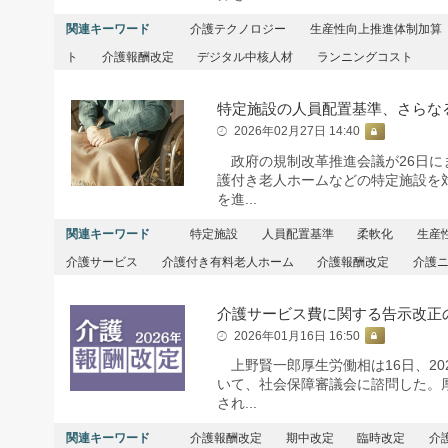
関連キーワード
介護テクノロジー
生産性向上推進体制加算
ト
介護報酬改定
デジタル中核人材
ランニングコスト
特定施設の人員配置基準、さらな
2026年02月27日 14:40
政府の規制改革推進会議が26日にま
護付き老人ホームなどの特定施設を
を進...
関連キーワード
特定施設
人員配置基準
柔軟化
生産
介護サービス
介護付き有料老人ホーム
介護報酬改定
介護
介護サービス費に関する告示改正
2026年01月16日 16:50
上野賢一郎厚生労働相は16日、20
いて、社会保障審議会に諮問した。
され...
関連キーワード
介護報酬改定
期中改定
臨時改定
介