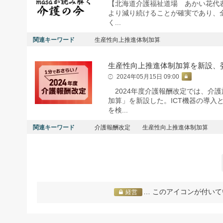
【北海道介護福祉道場 あかい花代
より減り続けることが確実であり、
く...
関連キーワード
生産性向上推進体制加算
生産性向上推進体制加算を新設、
2024年05月15日 09:00
2024年度介護報酬改定では、介
加算」を新設した。ICT機器の導
を検...
関連キーワード
介護報酬改定
生産性向上推進体制加算
… このアイコンが付いて
経営