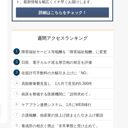
ト。最新情報を幅広くイチ早くお届けします。
詳細はこちらをチェック！
週間アクセスランキング
1
障害福祉サービス等報酬を「障害福祉報酬」に変更
2
日医、電子カルテ巡る厚労相の発言を評価
3
在留許可手数料の大幅引き上げに「NO」
4
高額療養費見直し 1カ月で意見約5,300件
5
病床を整備する医療機関に「説明求めて」
6
ケアプラン連携システム、1月にWEB移行
7
介護報酬、他産業の賃上げ踏まえた引き上げ要請
8
養成所の相次ぐ廃止「非常事態と受け止めて」