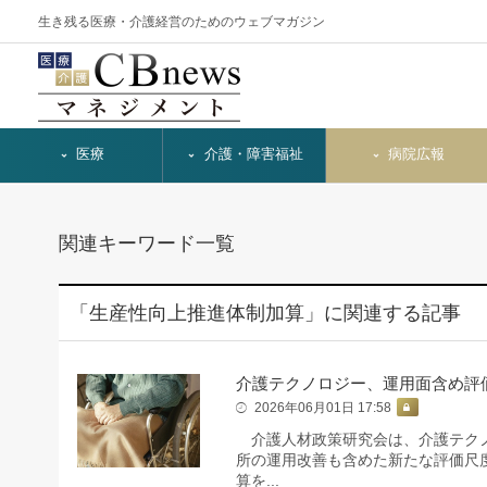
生き残る医療・介護経営のためのウェブマガジン
医療
介護・障害福祉
病院広報
関連キーワード一覧
「生産性向上推進体制加算」に関連する記事
介護テクノロジー、運用面含め評
2026年06月01日 17:58
介護人材政策研究会は、介護テクノ
所の運用改善も含めた新たな評価尺
算を...