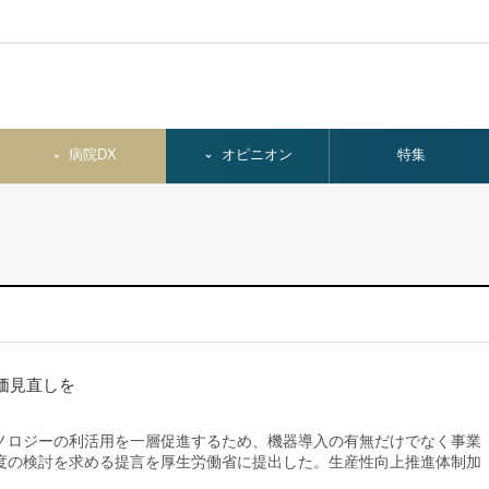
病院DX
オピニオン
特集
価見直しを
ロジーの利活用を一層促進するため、機器導入の有無だけでなく事業
度の検討を求める提言を厚生労働省に提出した。生産性向上推進体制加