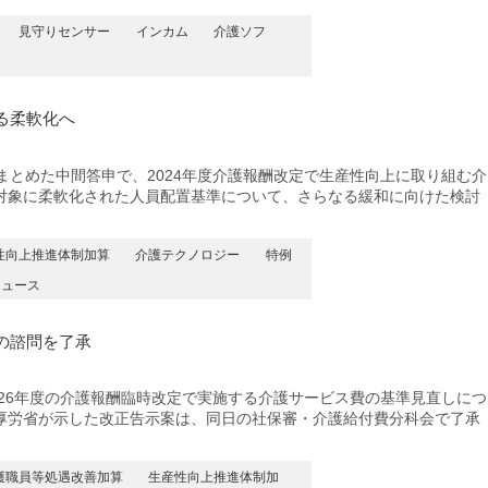
見守りセンサー
インカム
介護ソフ
る柔軟化へ
とめた中間答申で、2024年度介護報酬改定で生産性向上に取り組む介
対象に柔軟化された人員配置基準について、さらなる緩和に向けた検討
性向上推進体制加算
介護テクノロジー
特例
ニュース
の諮問を了承
26年度の介護報酬臨時改定で実施する介護サービス費の基準⾒直しにつ
厚労省が示した改正告示案は、同日の社保審・介護給付費分科会で了承
護職員等処遇改善加算
生産性向上推進体制加