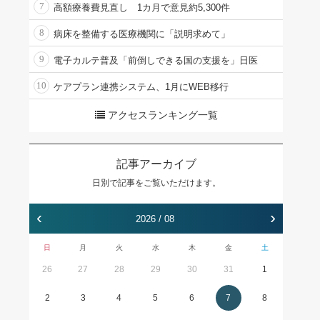
7
高額療養費見直し 1カ月で意見約5,300件
8
病床を整備する医療機関に「説明求めて」
9
電子カルテ普及「前倒しできる国の支援を」日医
10
ケアプラン連携システム、1月にWEB移行
アクセスランキング一覧
記事アーカイブ
日別で記事をご覧いただけます。
‹
›
2026 / 08
日
月
火
水
木
金
土
26
27
28
29
30
31
1
2
3
4
5
6
7
8