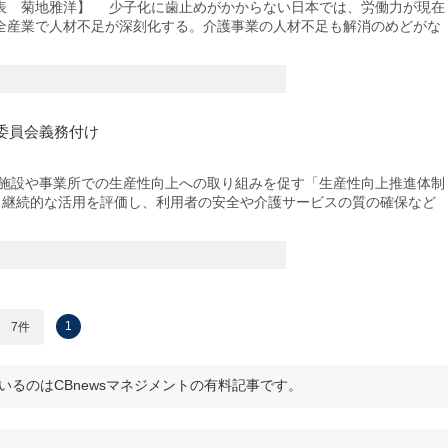
表 菊地雅洋】 少子化に歯止めがかからない日本では、労働力が現在
全産業で人材不足が深刻化する。介護事業の人材不足も解消のめどがな
委員会義務付け
護施設や事業所での生産性向上への取り組みを促す「生産性向上推進体制
入と継続的な活用を評価し、利用者の安全や介護サービスの質の確保など
1
7件
いるのはCBnewsマネジメントの有料記事です。