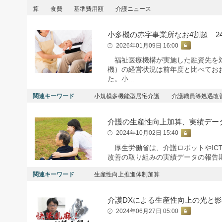
算
食費
基準費用額
介護ニュース
小多機の赤字事業所なお4割超 2
2026年01月09日 16:00
福祉医療機構が実施した融資先を対
機）の経営状況は前年度と比べてお
た。小...
関連キーワード
小規模多機能型居宅介護
介護職員等処遇改
介護の生産性向上加算、実績デー
2024年10月02日 15:40
厚生労働省は、介護ロボットやIC
改善の取り組みの実績データの報告
関連キーワード
生産性向上推進体制加算
介護DXによる生産性向上の光と影
2024年06月27日 05:00