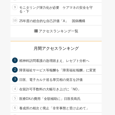
9
モニタリング弾力化が必要 ケアマネの安全を守
る・下
10
25年度の総合的な自己評価「A」 国病機構
アクセスランキング一覧
月間アクセスランキング
1
精神科訪問看護の急増踏まえ、レセプト分析へ
2
障害福祉サービス等報酬を「障害福祉報酬」に変更
3
日医、電子カルテ巡る厚労相の発言を評価
4
在留許可手数料の大幅引き上げに「NO」
5
医療DXの費用「全額補助に」日医長島氏
6
養成所の相次ぐ廃止「非常事態と受け止めて」