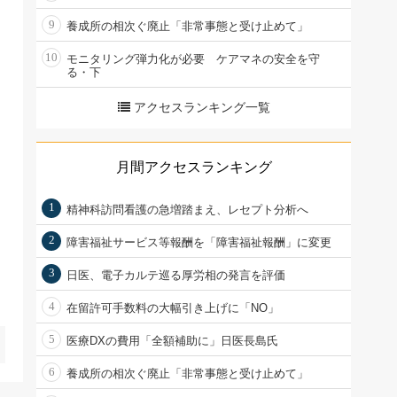
9
養成所の相次ぐ廃止「非常事態と受け止めて」
10
モニタリング弾力化が必要 ケアマネの安全を守
る・下
アクセスランキング一覧
月間アクセスランキング
1
精神科訪問看護の急増踏まえ、レセプト分析へ
2
障害福祉サービス等報酬を「障害福祉報酬」に変更
3
日医、電子カルテ巡る厚労相の発言を評価
4
在留許可手数料の大幅引き上げに「NO」
5
医療DXの費用「全額補助に」日医長島氏
6
養成所の相次ぐ廃止「非常事態と受け止めて」