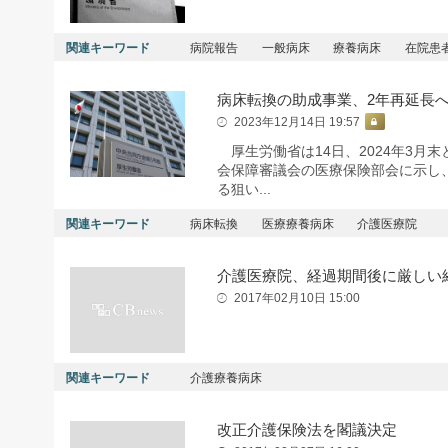
関連キーワード
病院報告
一般病床
療養病床
在院患
病床転換の助成事業、2年再延長
2023年12月14日 19:57
厚生労働省は14日、2024年3月
会保障審議会の医療保険部会に示し
る狙い...
関連キーワード
病床転換
医療療養病床
介護医療院
介護医療院、経過期間後に厳しい
2017年02月10日 15:00
関連キーワード
介護療養病床
改正介護保険法を閣議決定