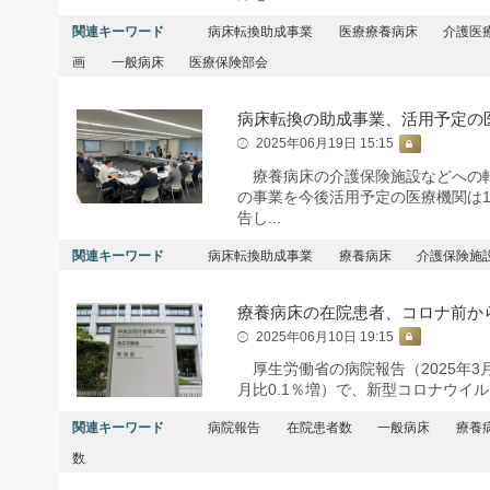
関連キーワード
病床転換助成事業
医療療養病床
介護医
画
一般病床
医療保険部会
病床転換の助成事業、活用予定の医
2025年06月19日 15:15
療養病床の介護保険施設などへの転
の事業を今後活用予定の医療機関は
告し...
関連キーワード
病床転換助成事業
療養病床
介護保険施
療養病床の在院患者、コロナ前から
2025年06月10日 19:15
厚生労働省の病院報告（2025年3月
月比0.1％増）で、新型コロナウイル
関連キーワード
病院報告
在院患者数
一般病床
療養
数