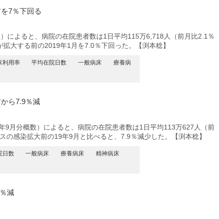
を7％下回る
よると、病院の在院患者数は1日平均115万6,718人（前月比2.1％
大する前の2019年1月を7.0％下回った。【渕本稔】
床利用率
平均在院日数
一般病床
療養病
ら7.9％減
年9月分概数）によると、病院の在院患者数は1日平均113万627人（前
スの感染拡大前の19年9月と比べると、7.9％減少した。【渕本稔】
院日数
一般病床
療養病床
精神病床
5％減