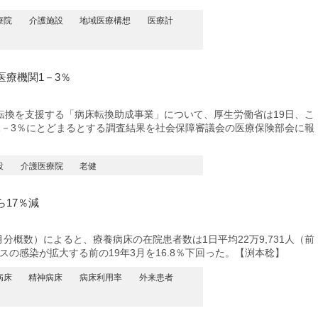
療院
介護施設
地域医療構想
医療計
療機関1－3％
換を支援する「病床転換助成事業」について、厚生労働省は19日、こ
1－3％にとどまるとする調査結果を社会保障審議会の医療保険部会に報
設
介護医療院
老健
17％減
分概数）によると、療養病床の在院患者数は1日平均22万9,731人（前
スの感染が拡大する前の19年3月を16.8％下回った。【渕本稔】
病床
精神病床
病床利用率
外来患者