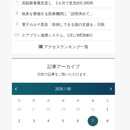
7
高額療養費見直し 1カ月で意見約5,300件
8
病床を整備する医療機関に「説明求めて」
9
電子カルテ普及「前倒しできる国の支援を」日医
10
ケアプラン連携システム、1月にWEB移行
アクセスランキング一覧
記事アーカイブ
日別で記事をご覧いただけます。
‹
›
2026 / 08
日
月
火
水
木
金
土
26
27
28
29
30
31
1
2
3
4
5
6
7
8