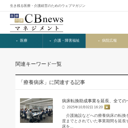
生き残る医療・介護経営のためのウェブマガジン
医療
介護・障害福祉
病院広報
関連キーワード一覧
「療養病床」に関連する記事
病床転換助成事業を延長、全ての
2025年10月02日 16:20
介護施設などへの療養病床の転換を
度までとされていた事業期間を延長
床を...