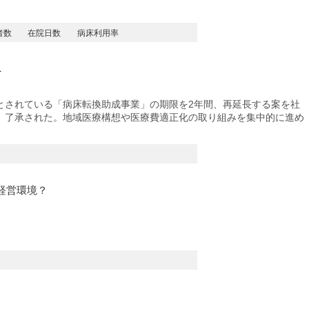
者数
在院日数
病床利用率
へ
末とされている「病床転換助成事業」の期限を2年間、再延長する案を社
、了承された。地域医療構想や医療費適正化の取り組みを集中的に進め
経営環境？