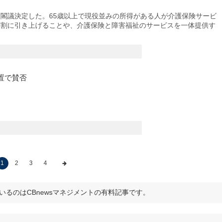
閣議決定した。65歳以上で現役並みの所得がある人が介護保険サービ
3割に引き上げることや、介護保険と障害福祉のサービスを一体提供す
置で賛否
1
2
3
4
いるのはCBnewsマネジメントの有料記事です。