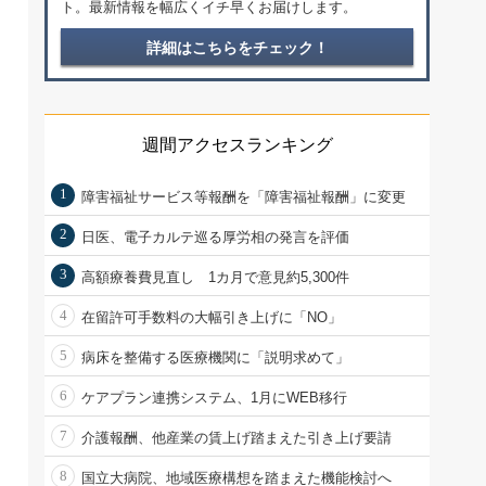
ト。最新情報を幅広くイチ早くお届けします。
詳細はこちらをチェック！
週間アクセスランキング
1
障害福祉サービス等報酬を「障害福祉報酬」に変更
2
日医、電子カルテ巡る厚労相の発言を評価
3
高額療養費見直し 1カ月で意見約5,300件
4
在留許可手数料の大幅引き上げに「NO」
5
病床を整備する医療機関に「説明求めて」
6
ケアプラン連携システム、1月にWEB移行
7
介護報酬、他産業の賃上げ踏まえた引き上げ要請
8
国立大病院、地域医療構想を踏まえた機能検討へ