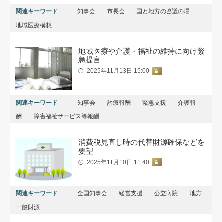
関連キーワード
知事会
市長会
国と地方の協議の場
地域医療構想
地域医療や介護・福祉の維持に向け緊
急提言
2025年11月13日 15:00
関連キーワード
知事会
診療報酬
緊急支援
介護報
酬
障害福祉サービス等報酬
消費税見直し時の代替財源確保などを
要望
2025年11月10日 11:40
関連キーワード
全国知事会
経営支援
公立病院
地方
一般財源