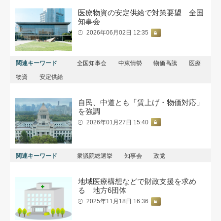
医療物資の安定供給で対策要望 全国
知事会
2026年06月02日 12:35
関連キーワード
全国知事会
中東情勢
物価高騰
医療
物資
安定供給
自民、中道とも「賃上げ・物価対応」
を強調
2026年01月27日 15:40
関連キーワード
衆議院総選挙
知事会
政党
地域医療構想などで財政支援を求め
る 地方6団体
2025年11月18日 16:36