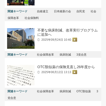
関連キーワード
自維連立
日本維新の会
自民党
社会
保障改革
社会保険料
不要な病床削減、改革実行プログラム
に追加へ
2025年09月24日 10:40
関連キーワード
社会保障改革
病床削減
3党合意
OTC類似薬の保険見直し26年度から
2025年06月12日 13:13
関連キーワード
社会保障改革
病床削減
OTC類似薬
3
党合意