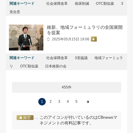
関連キーワード
社会保障改革
病床削減
ОTC類似薬
3
党合意
維新、地域フォーミュラリの全国展開
を提案
2025年05月15日 19:06
関連キーワード
社会保障改革
3党協議
地域フォーミュラ
リ
OTC類似薬
日本維新の会
455件
1
2
3
4
5
… このアイコンが付いているのはCBnewsマ
経営
ネジメントの有料記事です。