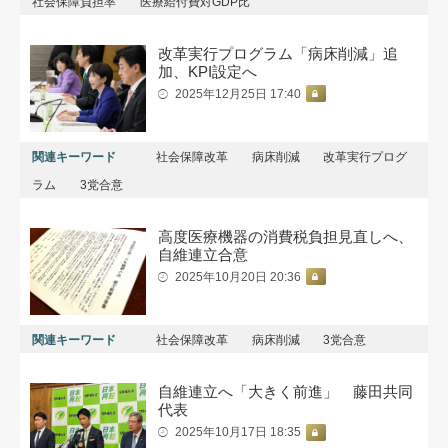
社会保障負担率
医療給付費対GDP比
改革実行プログラム「病床削減」追
加、KPI設定へ
2025年12月25日 17:40
関連キーワード
社会保障改革
病床削減
改革実行プログ
ラム
3党合意
高度医療機器の消費税負担見直しへ、
自維連立合意
2025年10月20日 20:36
関連キーワード
社会保障改革
病床削減
3党合意
自維連立へ「大きく前進」 藤田共同
代表
2025年10月17日 18:35