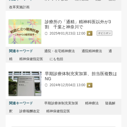
改革実施計画
診療所の「通精」精神科医以外が3
割 千葉と神奈川で
2025年01月23日 12:00
オピニオン
関連キーワード
通院・在宅精神療法
通院精神療法
通
精
精神保健指定医
にも包括
早期診療体制充実加算、担当医複数は
NG
2024年12月04日 13:00
関連キーワード
早期診療体制充実加算
精神療法
疑義解
釈
診療報酬改定
精神保健指定医