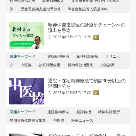
精神保健指定医
診療報酬改定
児童思春期精神科専門管理加
算
児童思春期支援指導加算
障害者施設等入院基本料
精神保健指定医の診療所チェーンへの
流出を懸念
2026年05月19日 13:30
関連キーワード
通院精神療法
精神科診療所
クリニッ
ク
中医協
診療報酬改定
精神保健指定医
措置診察
通院・在宅精神療法で初診30分以上の
評価区分を
2025年12月05日 17:00
関連キーワード
通院精神療法
初診待機
精神科診療所
早期診療体制充実加算
中医協
医療ニュース