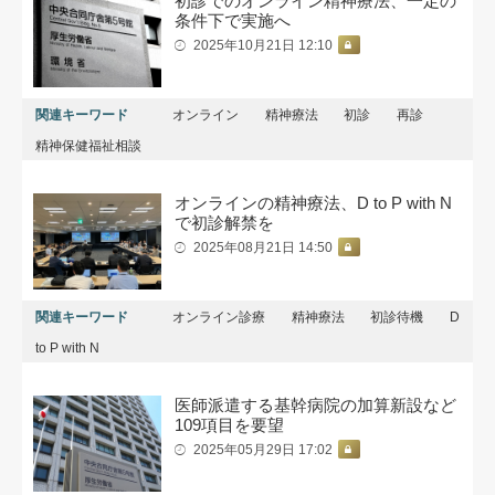
初診でのオンライン精神療法、一定の
条件下で実施へ
2025年10月21日 12:10
関連キーワード
オンライン
精神療法
初診
再診
精神保健福祉相談
オンラインの精神療法、D to P with N
で初診解禁を
2025年08月21日 14:50
関連キーワード
オンライン診療
精神療法
初診待機
D
to P with N
医師派遣する基幹病院の加算新設など
109項目を要望
2025年05月29日 17:02