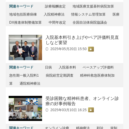
関連キーワード
診療報酬改定
地域医療支援基幹病院加算
地域包括医療病棟
入院精神療法
情報システム管理加算
医療
DX推進体制整備加算
中間年改定
全国自治体病院協議会
入院基本料引き上げやベア評価料見直
しなど要望
2025年05月20日 15:50
関連キーワード
日病
入院基本料
ベースアップ評価料
急性期一般入院料1
病院経営定期調査
精神科救急医療体制加
算
通院精神療法
受診困難な精神科患者、オンライン診
療の好事例報告
2025年03月10日 16:25
関連キーワード
オンライン診療
精神療法
初診
規制