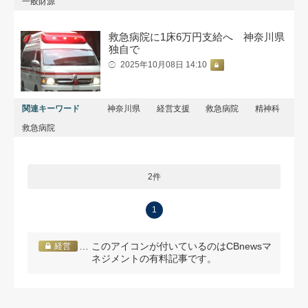
一般財源
救急病院に1床6万円支給へ 神奈川県
独自で
2025年10月08日 14:10
関連キーワード
神奈川県
経営支援
救急病院
精神科
救急病院
2件
1
… このアイコンが付いているのはCBnewsマ
経営
ネジメントの有料記事です。