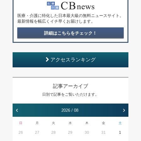
医療・介護に特化した日本最大級の無料ニュースサイト。
最新情報を幅広くイチ早くお届けします。
詳細はこちらをチェック！
アクセスランキング
記事アーカイブ
日別で記事をご覧いただけます。
‹
›
2026 / 08
日
月
火
水
木
金
土
26
27
28
29
30
31
1