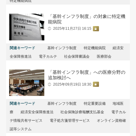
特定機能病院
「基幹インフラ制度」の対象に特定機
能病院
2025年11月27日 16:15
関連キーワード
基幹インフラ制度
特定機能病院
経済安
全保障推進法
電子カルテ
社会保障審議会
医療部会
「基幹インフラ制度」への医療分野の
追加検討へ
2025年09月19日 18:30
関連キーワード
基幹インフラ制度
特定重要設備
地域医
療
経済安全保障推進法
社会保険診療報酬支払基金
電子カル
テ情報共有サービス
電子処方箋管理サービス
オンライン資格確
認等システム