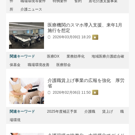
件
職場環境等要件
特例要件
誓約
居宅介護支援事業
所
介護ニュース
医療機関のスマホ導入支援、来年1月
施行を想定
2026年03月09日 18:20
関連キーワード
医療DX
業務効率化
地域医療介護総合確
保基金
職場環境改善
医療部会
介護職賃上げ事業の広報を強化 厚労
省
2026年02月06日 11:50
関連キーワード
2025年度補正予算
介護職
賃上げ
職
場環境