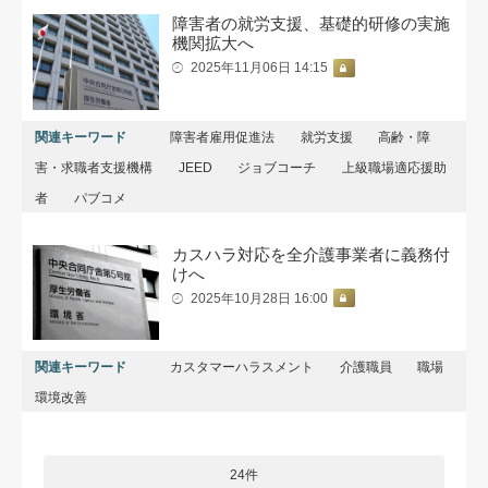
障害者の就労支援、基礎的研修の実施
機関拡大へ
2025年11月06日 14:15
関連キーワード
障害者雇用促進法
就労支援
高齢・障
害・求職者支援機構
JEED
ジョブコーチ
上級職場適応援助
者
パブコメ
カスハラ対応を全介護事業者に義務付
けへ
2025年10月28日 16:00
関連キーワード
カスタマーハラスメント
介護職員
職場
環境改善
24件