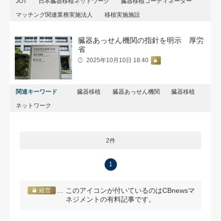
JOT
日本臓器移植ネットワーク
臓器移植コーディネーター
マッチング関連業務実施法人
移植実施施設
臓器あっせん機関の指針を明示 厚労
省
2025年10月10日 18:40
関連キーワード
臓器移植
臓器あっせん機関
臓器移植
ネットワーク
2件
1
… このアイコンが付いているのはCBnewsマ
経営
ネジメントの有料記事です。