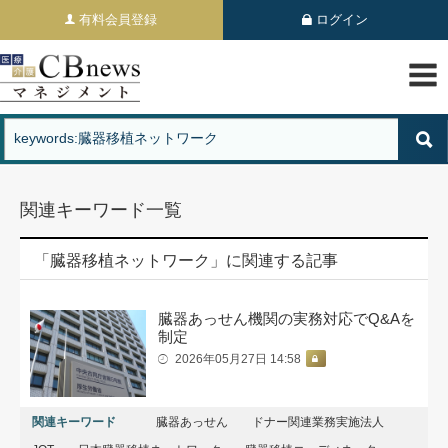
有料会員登録
ログイン
関連キーワード一覧
「臓器移植ネットワーク」に関連する記事
臓器あっせん機関の実務対応でQ&Aを
制定
2026年05月27日 14:58
関連キーワード
臓器あっせん
ドナー関連業務実施法人