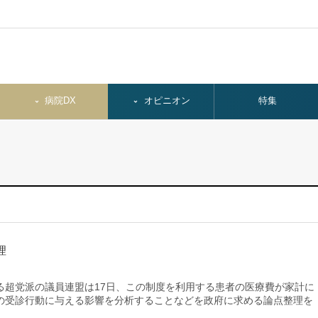
病院DX
オピニオン
特集
理
超党派の議員連盟は17日、この制度を利用する患者の医療費が家計に
の受診行動に与える影響を分析することなどを政府に求める論点整理を