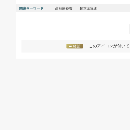
関連キーワード
高額療養費
超党派議連
… このアイコンが付いて
経営