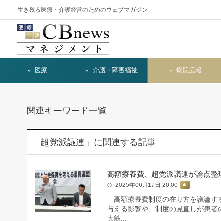
生き残る医療・介護経営のためのウェブマガジン
医療
介護・障害福祉
病院広報
関連キーワード一覧
「超党派議連」に関連する記事
高額療養費、超党派議連が論点整
2025年06月17日 20:00
高額療養費制度の在り方を議論する
与える影響や、制度の見直しが患者
大筋...