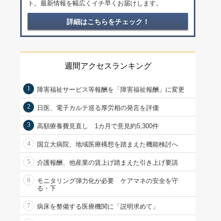
ト。最新情報を幅広くイチ早くお届けします。
詳細はこちらをチェック！
週間アクセスランキング
1
障害福祉サービス等報酬を「障害福祉報酬」に変更
2
日医、電子カルテ巡る厚労相の発言を評価
3
高額療養費見直し 1カ月で意見約5,300件
4
国立大病院、地域医療構想を踏まえた機能検討へ
5
介護報酬、他産業の賃上げ踏まえた引き上げ要請
6
モニタリング弾力化が必要 ケアマネの安全を守
る・下
7
病床を整備する医療機関に「説明求めて」