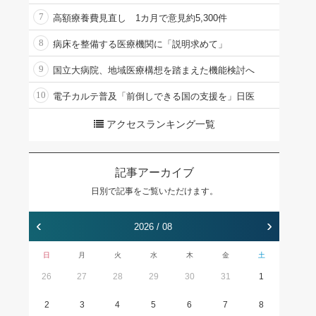
7
高額療養費見直し 1カ月で意見約5,300件
8
病床を整備する医療機関に「説明求めて」
9
国立大病院、地域医療構想を踏まえた機能検討へ
10
電子カルテ普及「前倒しできる国の支援を」日医
アクセスランキング一覧
記事アーカイブ
日別で記事をご覧いただけます。
‹
›
2026 / 08
日
月
火
水
木
金
土
26
27
28
29
30
31
1
2
3
4
5
6
7
8