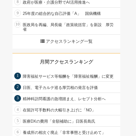
8
政府が医療・介護分野でAI活用推進へ
9
25年度の総合的な自己評価「A」 国病機構
10
医政局を再編、局長級「政策統括官」を新設 厚労
省
アクセスランキング一覧
月間アクセスランキング
1
障害福祉サービス等報酬を「障害福祉報酬」に変更
2
日医、電子カルテ巡る厚労相の発言を評価
3
精神科訪問看護の急増踏まえ、レセプト分析へ
4
在留許可手数料の大幅引き上げに「NO」
5
医療DXの費用「全額補助に」日医長島氏
6
養成所の相次ぐ廃止「非常事態と受け止めて」