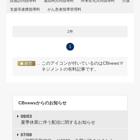
院後訪問指導料
退院時共同指導料
外来在宅共同指導料
介護
支援等連携指導料
がん患者指導管理料
1件
1
… このアイコンが付いているのはCBnewsマ
経営
ネジメントの有料記事です。
CBnewsからのお知らせ
08/03
夏季休業に伴う配信に関するお知らせ
07/08