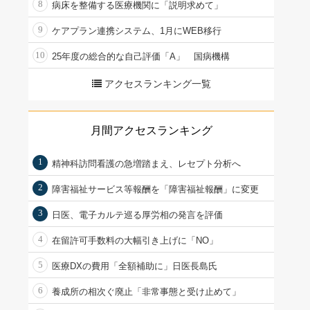
8
病床を整備する医療機関に「説明求めて」
9
ケアプラン連携システム、1月にWEB移行
10
25年度の総合的な自己評価「A」 国病機構
アクセスランキング一覧
月間アクセスランキング
1
精神科訪問看護の急増踏まえ、レセプト分析へ
2
障害福祉サービス等報酬を「障害福祉報酬」に変更
3
日医、電子カルテ巡る厚労相の発言を評価
4
在留許可手数料の大幅引き上げに「NO」
5
医療DXの費用「全額補助に」日医長島氏
6
養成所の相次ぐ廃止「非常事態と受け止めて」