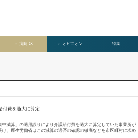
病院DX
オピニオン
特集
給付費を過大に算定
中減算」の適用誤りにより介護給付費を過大に算定していた事業所が
受け、厚生労働省はこの減算の適否の確認の徹底などを市区町村に求め