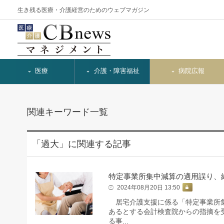
生き残る医療・介護経営のためのウェブマガジン
医療
介護・障害福祉
病院広報
関連キーワード一覧
「過大」に関連する記事
特定事業所集中減算の適用誤り、
2024年08月20日 13:50
居宅介護支援に係る「特定事業所集
あるとする会計検査院からの指摘を
る事...