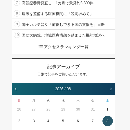
7
高額療養費見直し 1カ月で意見約5,300件
8
病床を整備する医療機関に「説明求めて」
9
電子カルテ普及「前倒しできる国の支援を」日医
10
国立大病院、地域医療構想を踏まえた機能検討へ
アクセスランキング一覧
記事アーカイブ
日別で記事をご覧いただけます。
‹
›
2026 / 08
日
月
火
水
木
金
土
26
27
28
29
30
31
1
2
3
4
5
6
7
8