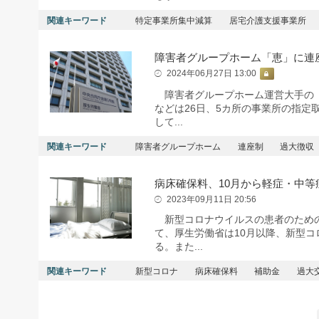
関連キーワード
特定事業所集中減算
居宅介護支援事業所
障害者グループホーム「恵」に連
2024年06月27日 13:00
障害者グループホーム運営大手の「
などは26日、5カ所の事業所の指
して...
関連キーワード
障害者グループホーム
連座制
過大徴収
病床確保料、10月から軽症・中等
2023年09月11日 20:56
新型コロナウイルスの患者のための
て、厚生労働省は10月以降、新型
る。また...
関連キーワード
新型コロナ
病床確保料
補助金
過大