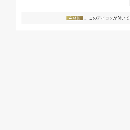
… このアイコンが付いて
経営