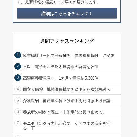
ト。最新情報を幅広くイチ早くお届けします。
詳細はこちらをチェック！
週間アクセスランキング
1
障害福祉サービス等報酬を「障害福祉報酬」に変更
2
日医、電子カルテ巡る厚労相の発言を評価
3
高額療養費見直し 1カ月で意見約5,300件
4
国立大病院、地域医療構想を踏まえた機能検討へ
5
介護報酬、他産業の賃上げ踏まえた引き上げ要請
6
養成所の相次ぐ廃止「非常事態と受け止めて」
7
モニタリング弾力化が必要 ケアマネの安全を守
る・下