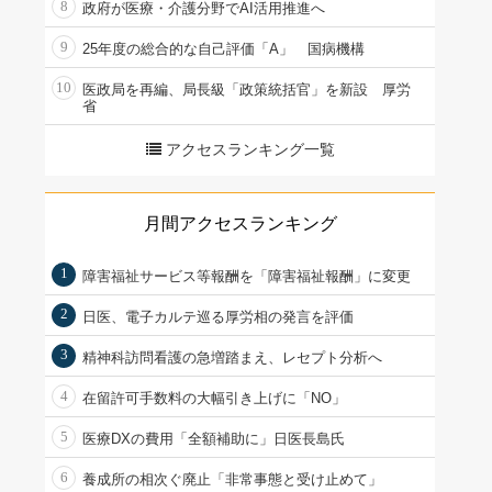
8
政府が医療・介護分野でAI活用推進へ
9
25年度の総合的な自己評価「A」 国病機構
10
医政局を再編、局長級「政策統括官」を新設 厚労
省
アクセスランキング一覧
月間アクセスランキング
1
障害福祉サービス等報酬を「障害福祉報酬」に変更
2
日医、電子カルテ巡る厚労相の発言を評価
3
精神科訪問看護の急増踏まえ、レセプト分析へ
4
在留許可手数料の大幅引き上げに「NO」
5
医療DXの費用「全額補助に」日医長島氏
6
養成所の相次ぐ廃止「非常事態と受け止めて」