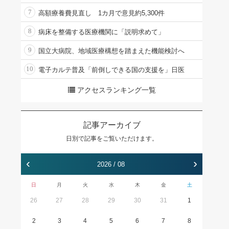
7
高額療養費見直し 1カ月で意見約5,300件
8
病床を整備する医療機関に「説明求めて」
9
国立大病院、地域医療構想を踏まえた機能検討へ
10
電子カルテ普及「前倒しできる国の支援を」日医
アクセスランキング一覧
記事アーカイブ
日別で記事をご覧いただけます。
‹
›
2026 / 08
日
月
火
水
木
金
土
26
27
28
29
30
31
1
2
3
4
5
6
7
8