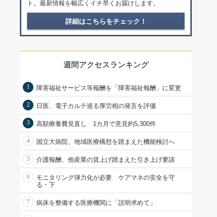
ト。最新情報を幅広くイチ早くお届けします。
詳細はこちらをチェック！
週間アクセスランキング
1
障害福祉サービス等報酬を「障害福祉報酬」に変更
2
日医、電子カルテ巡る厚労相の発言を評価
3
高額療養費見直し 1カ月で意見約5,300件
4
国立大病院、地域医療構想を踏まえた機能検討へ
5
介護報酬、他産業の賃上げ踏まえた引き上げ要請
6
モニタリング弾力化が必要 ケアマネの安全を守
る・下
7
病床を整備する医療機関に「説明求めて」