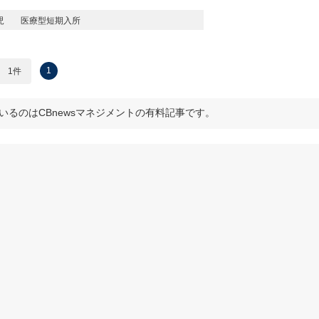
児
医療型短期入所
1
1件
いるのはCBnewsマネジメントの有料記事です。