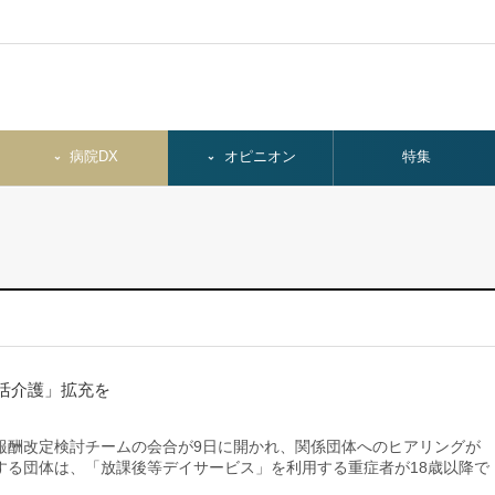
病院DX
オピニオン
特集
活介護」拡充を
酬改定検討チームの会合が9日に開かれ、関係団体へのヒアリングが
する団体は、「放課後等デイサービス」を利用する重症者が18歳以降で