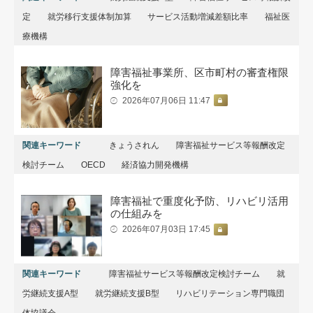
定
就労移行支援体制加算
サービス活動増減差額⽐率
福祉医
療機構
障害福祉事業所、区市町村の審査権限
強化を
2026年07月06日 11:47
関連キーワード
きょうされん
障害福祉サービス等報酬改定
検討チーム
OECD
経済協力開発機構
障害福祉で重度化予防、リハビリ活用
の仕組みを
2026年07月03日 17:45
関連キーワード
障害福祉サービス等報酬改定検討チーム
就
労継続支援A型
就労継続支援B型
リハビリテーション専門職団
体協議会